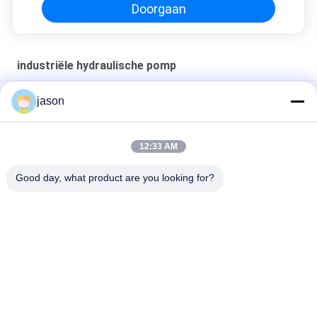
Doorgaan
industriële hydraulische pomp
Hoofd de Oliepomp van Kawasaki k3v112dtp1k9r-yt0k-HV
jason
VA11215A C-KIT-SQP4-60-18 cartridge kit voor SQP pomp
12:33 AM
PFE-42045/3DV Industrial Hydraulic Pump Fixed Displacement
Cartridge Design
Good day, what product are you looking for?
populaire categorieën
Alle
Rexroth 
Rexroth 
Hydraulische Pomp
Hydraulische 
Kleppen
Het Element Van De 
Yuken Hydraulische 
Rexrothfilter
Pomp