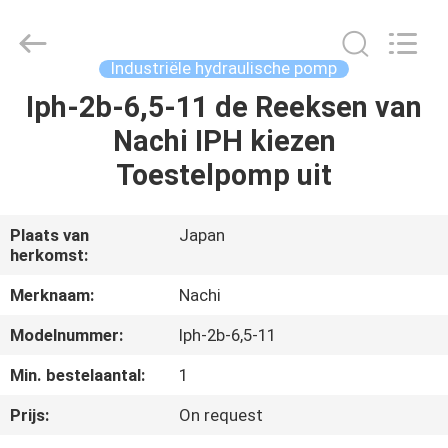
Saar
HK
Electronic
Limited.
All
Industriële hydraulische pomp
Rights
Reserved.
Iph-2b-6,5-11 de Reeksen van
HUIS
Nachi IPH kiezen
PRODUCTEN
Toestelpomp uit
ONGEVEER
Plaats van
Japan
herkomst:
ONS
Merknaam:
Nachi
FABRIEKSREIS
Modelnummer:
Iph-2b-6,5-11
Min. bestelaantal:
1
KWALITEITSCONTROLE
Prijs:
On request