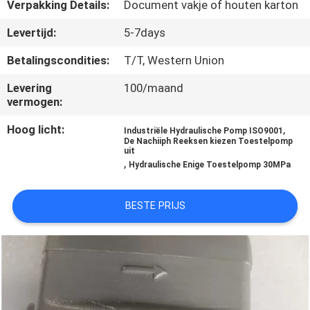
CONTACTEER
Verpakking Details:
Document vakje of houten karton
ONS
Levertijd:
5-7days
Betalingscondities:
T/T, Western Union
VERZOEK
Levering
100/maand
OM EEN
vermogen:
CITAAT
Hoog licht:
,
Industriële Hydraulische Pomp ISO9001
De Nachiiph Reeksen kiezen Toestelpomp
uit
SITEMAP
,
Hydraulische Enige Toestelpomp 30MPa
PRIVACY
BESTE PRIJS
POLICY