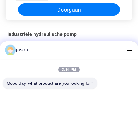
Doorgaan
industriële hydraulische pomp
Hoofd de Oliepomp van Kawasaki k3v112dtp1k9r-yt0k-HV
jason
VA11215A C-KIT-SQP4-60-18 cartridge kit voor SQP pomp
2:16 PM
PFE-42045/3DV Industrial Hydraulic Pump Fixed Displacement
Cartridge Design
Good day, what product are you looking for?
populaire categorieën
Alle
Rexroth 
Rexroth 
Hydraulische Pomp
Hydraulische 
Kleppen
Het Element Van De 
Yuken Hydraulische 
Rexrothfilter
Pomp