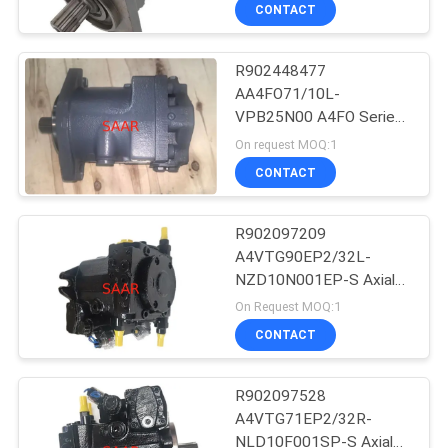
Axial Piston Fixed Pump
CONTACTEER
CONTACT
ONS
R902448477
45
AA4FO71/10L-
VERZOEK
VPB25N00 A4FO Serie
Het Element van de
OM EEN
Axiale Zuiger Vaste
On request MOQ:1
Rexrothfilter
Pomp
CITAAT
CONTACT
SITEMAP
R902097209
A4VTG90EP2/32L-
NZD10N001EP-S Axiale
PRIVACY
38
Plunjer Variabele Pomp
On Request MOQ:1
A4VTG Serie 32
POLICY
Yuken Hydraulische
CONTACT
Pomp
R902097528
A4VTG71EP2/32R-
NLD10F001SP-S Axial