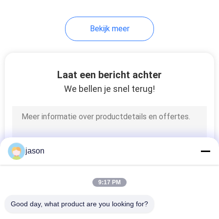
126
Bekijk meer
industriële
hydraulische pomp
Laat een bericht achter
We bellen je snel terug!
242
De Hydraulische
jason
Pomp van
Eatonvickers
9:17 PM
Good day, what product are you looking for?