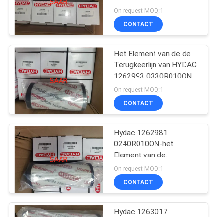
Terugkeerlijn
On request MOQ:1
CONTACT
88
Yuken Hydraulische
Het Element van de de
Terugkeerlijn van HYDAC
Klep
1262993 0330R010ON
On request MOQ:1
CONTACT
Hydac 1262981
146
0240R010ON-het
Het Element van de
Element van de
Terugkeerlijn
On request MOQ:1
Hydacfilter
CONTACT
Hydac 1263017