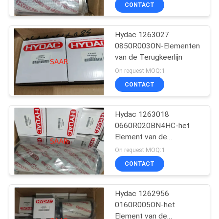
CONTACTEER
CONTACT
ONS
Hydac 1263027
45
0850R003ON-Elementen
VERZOEK
van de Terugkeerlijn
Het Element van de
OM EEN
On request MOQ:1
Rexrothfilter
CITAAT
CONTACT
SITEMAP
Hydac 1263018
0660R020BN4HC-het
Element van de
PRIVACY
38
Terugkeerlijn
On request MOQ:1
POLICY
Yuken Hydraulische
CONTACT
Pomp
Hydac 1262956
0160R005ON-het
Element van de