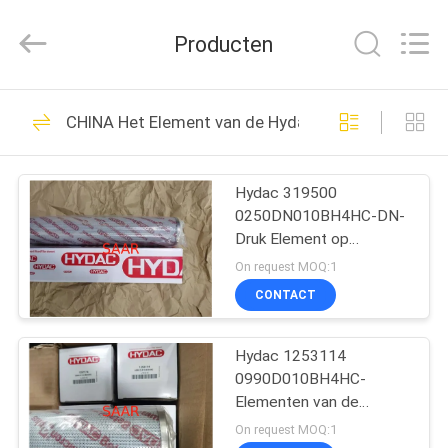
Saar
HK
Electronic
Producten
Limited.
All
Rights
Reserved.
HUIS
919
CHINA Het Element van de Hydacfilter
Rexroth
PRODUCTEN
hydraulische pomp
Hydac 319500
0250DN010BH4HC-DN-
ONGEVEER
Druk Element op
ONS
Voorraad
On request MOQ:1
CONTACT
1032
FABRIEKSREIS
Rexroth
Hydac 1253114
0990D010BH4HC-
KWALITEITSCONTROLE
hydraulische
Elementen van de
Drukfilter
On request MOQ:1
kleppen