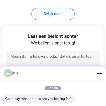
126
Bekijk meer
industriële
hydraulische pomp
Laat een bericht achter
We bellen je snel terug!
242
De Hydraulische
jason
Pomp van
Eatonvickers
8:10 PM
Good day, what product are you looking for?