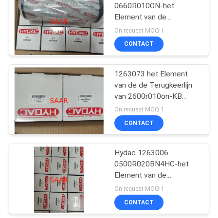
0660R010ON-het
Element van de
8
Terugkeerlijn
On request MOQ:1
CONTACT
filterelement
1263073 het Element
van de de Terugkeerlijn
van 2600r010on-KB
Hydac
On request MOQ:1
CONTACT
270
De Hydraulische
Hydac 1263006
0500R020BN4HC-het
Pompen van
Element van de
Parkerdenison
Terugkeerlijn
On request MOQ:1
CONTACT