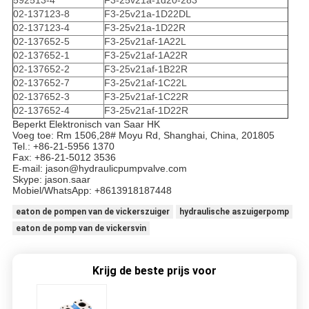
02-137123-8
F3-25v21a-1D22DL
02-137123-4
F3-25v21a-1D22R
02-137652-5
F3-25v21af-1A22L
02-137652-1
F3-25v21af-1A22R
02-137652-2
F3-25v21af-1B22R
02-137652-7
F3-25v21af-1C22L
02-137652-3
F3-25v21af-1C22R
02-137652-4
F3-25v21af-1D22R
Beperkt Elektronisch van Saar HK
Voeg toe: Rm 1506,28# Moyu Rd, Shanghai, China, 201805
Tel.: +86-21-5956 1370
Fax: +86-21-5012 3536
E-mail: jason@hydraulicpumpvalve.com
Skype: jason.saar
Mobiel/WhatsApp: +8613918187448
eaton de pompen van de vickerszuiger
hydraulische aszuigerpomp
eaton de pomp van de vickersvin
Krijg de beste prijs voor