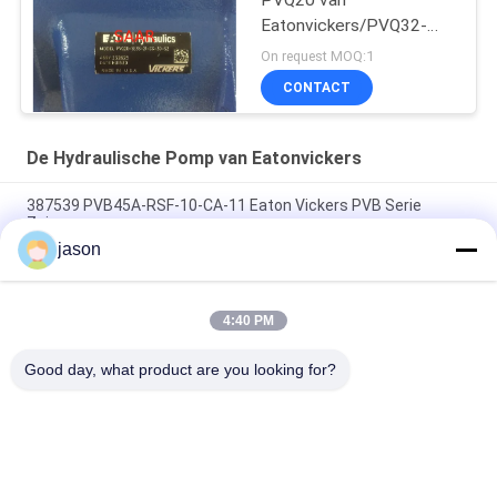
PVQ20 van
Eatonvickers/PVQ32-
Reeksen
On request MOQ:1
CONTACT
De Hydraulische Pomp van Eatonvickers
387539 PVB45A-RSF-10-CA-11 Eaton Vickers PVB Serie
Zuigerpomp
jason
Eaton Vickers 430567-AAL 3525VQ30A21-1AA20L High Speed,
High Presure Pumps
4:40 PM
Vickers 02-346207 PVH057R01AA10E252004001001AA010A
PVH-serie Pistonpomp met variabele verplaatsing
Good day, what product are you looking for?
populaire categorieën
Alle
Rexroth 
Rexroth 