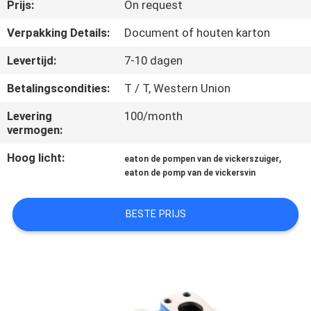
CONTACTEER
Prijs:
On request
ONS
Verpakking Details:
Document of houten karton
Levertijd:
7-10 dagen
VERZOEK
Betalingscondities:
T / T, Western Union
OM EEN
Levering
100/month
CITAAT
vermogen:
Hoog licht:
,
eaton de pompen van de vickerszuiger
SITEMAP
eaton de pomp van de vickersvin
PRIVACY
BESTE PRIJS
POLICY