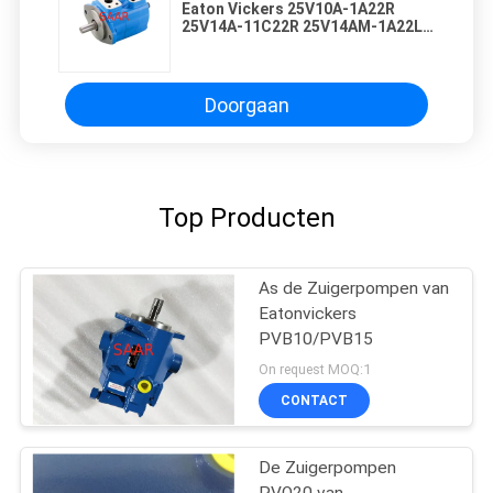
Eaton Vickers 25V10A-1A22R
25V14A-11C22R 25V14AM-1A22L
25V17A-11C22R
Doorgaan
Top Producten
As de Zuigerpompen van
Eatonvickers
PVB10/PVB15
On request MOQ:1
CONTACT
De Zuigerpompen