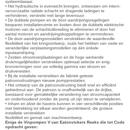
systeemlawaai.
• Het hydraulische in evenwicht brengen, ontworpen om intern-
veroorzaakte radiale schacht en dragende ladingen te
verhinderen, verstrekt met lange levensuur.
• De dubbele pompen en de door-aandrijvingsregelingen
besparen installatieruimte en kosten door de dubbele elektrische
motoren van de schachtuitbreiding te elimineren of door het
aantal motoren en aandrijvingskoppelingen te verminderen.
• De door-aandrijvingsmodellen verstrekken de waardevolle
flexibiliteit van het kringsontwerp, zoals het hebben van vaste en
veranderlijke verplaatsingsmodellen op één enkele
inputaandrijving.
• Zestien stroomverplaatsingen en de hoge werkende
drukmogelijkheden verstrekken optimaal selectie en enig-
bronvermogen voor uw volledig gamma van stroom en
drukvereisten.
• Bij de installatie verstrekken de fabriek geteste
patroonuitrustingen nieuwe pompprestaties.
• Het ontwerp van de patroonuitrusting biedt snel en efficiënt
gebiedsnut aan. De patroon is onafhankelijk van de drijfas,
toestaand voor gemakkelijke verandering van stroomcapaciteit
en onderhoudend zonder de pomp uit zijn steun te verwijderen.
• Inham en afzet de havens kunnen in vier verschillende posities
met betrekking tot elkaar worden georiënteerd, die grotere
installatie verstrekken
flexibiliteit en gemak van machineontwerp.
Enige de Vinpompen V van Eatonvickers Reeks die tot Code
opdracht geven: