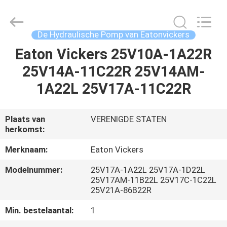
Saar
HK
Electronic
Limited.
All
De Hydraulische Pomp van Eatonvickers
Rights
Reserved.
Eaton Vickers 25V10A-1A22R
HUIS
25V14A-11C22R 25V14AM-
PRODUCTEN
1A22L 25V17A-11C22R
ONGEVEER
Plaats van
VERENIGDE STATEN
herkomst:
ONS
Merknaam:
Eaton Vickers
FABRIEKSREIS
Modelnummer:
25V17A-1A22L 25V17A-1D22L
25V17AM-11B22L 25V17C-1C22L
25V21A-86B22R
KWALITEITSCONTROLE
Min. bestelaantal:
1