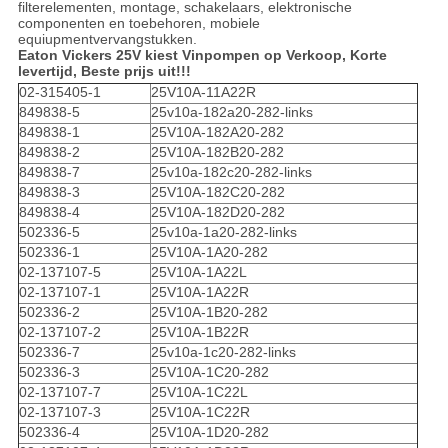
filterelementen, montage, schakelaars, elektronische
componenten en toebehoren, mobiele
equiupmentvervangstukken.
Eaton Vickers 25V kiest Vinpompen op Verkoop, Korte
levertijd, Beste prijs uit!!!
02-315405-1
25V10A-11A22R
849838-5
25v10a-182a20-282-links
849838-1
25V10A-182A20-282
849838-2
25V10A-182B20-282
849838-7
25v10a-182c20-282-links
849838-3
25V10A-182C20-282
849838-4
25V10A-182D20-282
502336-5
25v10a-1a20-282-links
502336-1
25V10A-1A20-282
02-137107-5
25V10A-1A22L
02-137107-1
25V10A-1A22R
502336-2
25V10A-1B20-282
02-137107-2
25V10A-1B22R
502336-7
25v10a-1c20-282-links
502336-3
25V10A-1C20-282
02-137107-7
25V10A-1C22L
02-137107-3
25V10A-1C22R
502336-4
25V10A-1D20-282