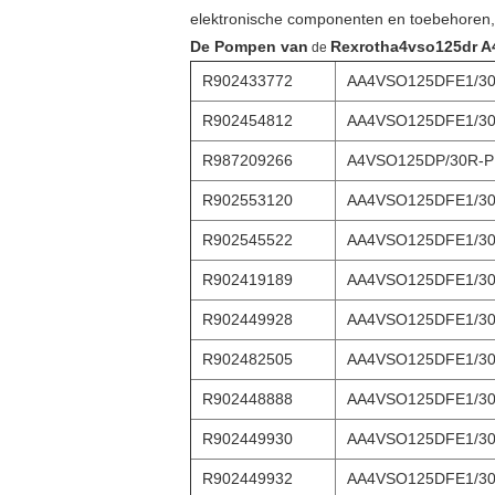
elektronische componenten en toebehoren
De Pompen van
Rexrotha4vso125dr 
de
R902433772
AA4VSO125DFE1/3
R902454812
AA4VSO125DFE1/30
R987209266
A4VSO125DP/30R-
R902553120
AA4VSO125DFE1/30
R902545522
AA4VSO125DFE1/30
R902419189
AA4VSO125DFE1/30
R902449928
AA4VSO125DFE1/3
R902482505
AA4VSO125DFE1/3
R902448888
AA4VSO125DFE1/30
R902449930
AA4VSO125DFE1/3
R902449932
AA4VSO125DFE1/3