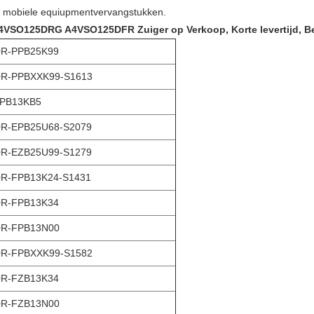
, mobiele equiupmentvervangstukken.
A4VSO125DRG A4VSO125DFR Zuiger
op Verkoop, Korte levertijd, Be
0R-PPB25K99
R-PPBXXK99-S1613
PPB13KB5
R-EPB25U68-S2079
R-EZB25U99-S1279
R-FPB13K24-S1431
0R-FPB13K34
0R-FPB13N00
R-FPBXXK99-S1582
0R-FZB13K34
0R-FZB13N00