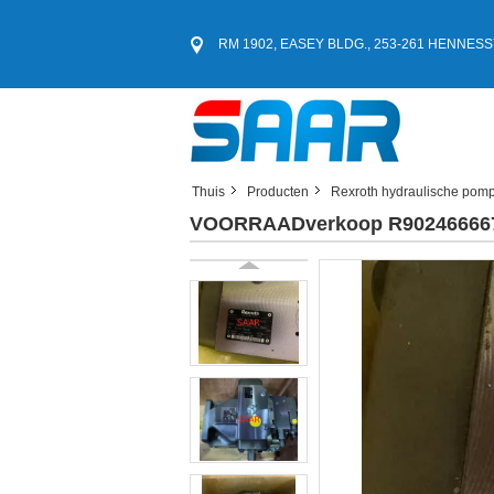
RM 1902, EASEY BLDG., 253-261 HENNE
Thuis
Producten
Rexroth hydraulische pom
VOORRAADverkoop R90246666