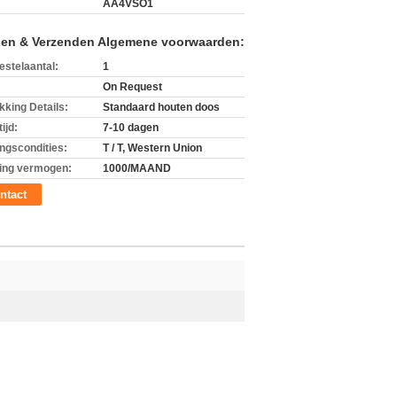
AA4VSO1
len & Verzenden Algemene voorwaarden:
estelaantal:
1
On Request
kking Details:
Standaard houten doos
ijd:
7-10 dagen
ingscondities:
T / T, Western Union
ing vermogen:
1000/MAAND
ntact