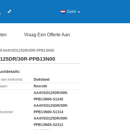
Dutch
m
ten
Vraag Een Offerte Aan
00 AA4VSO125DR/30R-PPB13N00
125DR/30R-PPB13N00
uctdetails:
 van herkomst:
Duitsland
aam:
Rexroth
AA4VSO125DR/30R-
PPB13N00-S1245
AA4VSO125DR/30R-
lnummer:
PPB13N00-S1314
AA4VSO125DR/30R-
PPB13N00-S2312