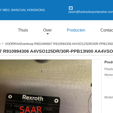
SSY WEG, WANCHAI, HONGKONG
jason@hydraulicpumpvalve.co
Thuis
Over
Producten
Contac
p
VOORRAADverkoop R902466667 R910994306 A4VSO125DR/30R-PPB13N
7 R910994306 A4VSO125DR/30R-PPB13N00 AA4VSO
Prod
Plaats
Merkn
Mode