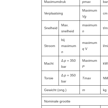
Maximumdruk
pmax
bar
Maximum
Verplaatsing
cm 
Vg
Max.
maximum
Snelheid
t/m
snelheid
n
bij
maximum
Stroom
maximum
l/m
q
V
n
Δ
p
= 350
Maximum
Macht
kW
bar
P
Δ
p
= 350
Torsie
Tmax
N
bar
Gewicht (ong.)
m
kg
Nominale grootte