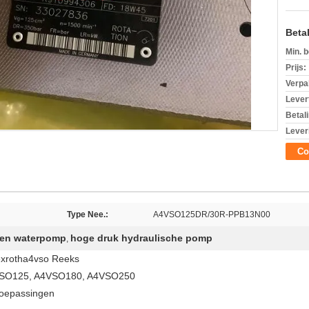
Beta
Min. b
Prijs:
Verpa
Levert
Betal
Lever
Co
Type Nee.:
A4VSO125DR/30R-PPB13N00
ven waterpomp
hoge druk hydraulische pomp
,
exrotha4vso Reeks
4VSO125, A4VSO180, A4VSO250
toepassingen