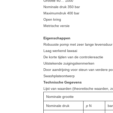
Grootte 40… 1000
Nominale druk 350 bar
Maximumdruk 400 bar
Open kring
Metrische versie
Eigenschappen
Robuuste pomp met zeer lange levensduur
Laag werkend lawaai
De korte tijden van de controlereactie
Uitstekende zuigingskenmerken
Door aandrijving voor steun van verdere po
Swashplateontwerp
Technische Gegevens
Lijst van waarden (theoretische waarden, zo
Nominale grootte
Nominale druk
p
N
bar