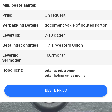
CONTACTEER
Min. bestelaantal:
1
ONS
Prijs:
On request
Verpakking Details:
document vakje of houten karton
VERZOEK
OM EEN
Levertijd:
7-10 dagen
CITAAT
Betalingscondities:
T / T, Western Union
Levering
100/month
SITEMAP
vermogen:
Hoog licht:
,
yuken aszuigerpomp
PRIVACY
yuken hydraulische vinpomp
POLICY
BESTE PRIJS