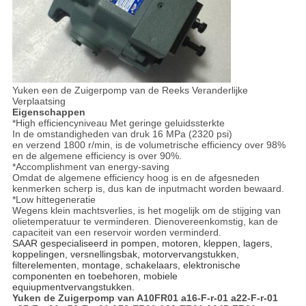
Yuken een de Zuigerpomp van de Reeks Veranderlijke
Verplaatsing
Eigenschappen
*High efficiencyniveau Met geringe geluidssterkte
In de omstandigheden van druk 16 MPa (2320 psi)
en verzend 1800 r/min, is de volumetrische efficiency over 98%
en de algemene efficiency is over 90%.
*Accomplishment van energy-saving
Omdat de algemene efficiency hoog is en de afgesneden
kenmerken scherp is, dus kan de inputmacht worden bewaard.
*Low hittegeneratie
Wegens klein machtsverlies, is het mogelijk om de stijging van
olietemperatuur te verminderen. Dienovereenkomstig, kan de
capaciteit van een reservoir worden verminderd.
SAAR gespecialiseerd in pompen, motoren, kleppen, lagers,
koppelingen, versnellingsbak, motorvervangstukken,
filterelementen, montage, schakelaars, elektronische
componenten en toebehoren, mobiele
equiupmentvervangstukken.
Yuken de Zuigerpomp van A10FR01 a16-F-r-01 a22-F-r-01