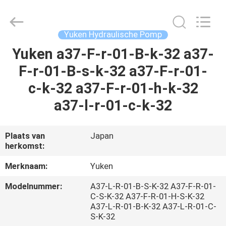
Saar
HK
Electronic
Limited.
All
Yuken Hydraulische Pomp
Rights
Reserved.
Yuken a37-F-r-01-B-k-32 a37-
HUIS
F-r-01-B-s-k-32 a37-F-r-01-
PRODUCTEN
c-k-32 a37-F-r-01-h-k-32
a37-l-r-01-c-k-32
ONGEVEER
ONS
Plaats van
Japan
herkomst:
FABRIEKSREIS
Merknaam:
Yuken
Modelnummer:
A37-L-R-01-B-S-K-32 A37-F-R-01-
KWALITEITSCONTROLE
C-S-K-32 A37-F-R-01-H-S-K-32
A37-L-R-01-B-K-32 A37-L-R-01-C-
S-K-32