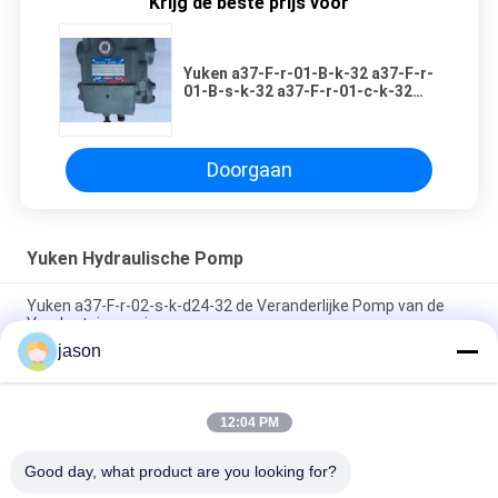
Krijg de beste prijs voor
Yuken a37-F-r-01-B-k-32 a37-F-r-
01-B-s-k-32 a37-F-r-01-c-k-32
a37-F-r-01-h-k-32 a37-l-r-01-c-k-
32
Doorgaan
Yuken Hydraulische Pomp
Yuken a37-F-r-02-s-k-d24-32 de Veranderlijke Pomp van de
Verplaatsingszuiger
jason
A37-F-r-01-h-k-32 Yuken een de Zuigerpomp van de Reeks
Veranderlijke Verplaatsing
12:04 PM
Van de de Reeks Veranderlijke Verplaatsing van AR22-FR01B-
22 Yuken AR de Zuigerpompen
Good day, what product are you looking for?