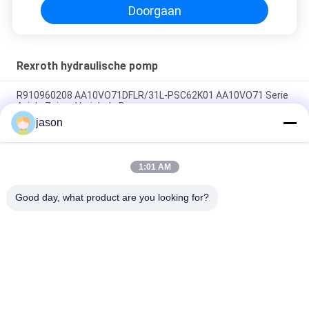
Doorgaan
Rexroth hydraulische pomp
R910960208 AA10VO71DFLR/31L-PSC62K01 AA10VO71 Serie
Axiale Zuiger Variabele Pomp
jason
R910945652 AA10VO71DRG/31L-PSC62N00 AA10VO71 Serie
Axiale Zuiger Variabele Pomp
1:01 AM
R902447189 AA10VO71DR/31L-PSC12N00 AA10VO71-serie
Axial Piston Variable Pump
Good day, what product are you looking for?
populaire categorieën
Alle
Rexroth 
Rexroth 
Hydraulische Pomp
Hydraulische 
Kleppen
Het Element Van De 
Yuken Hydraulische 