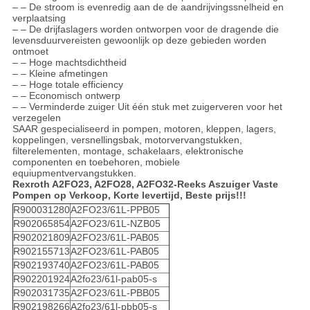
– – De stroom is evenredig aan de de aandrijvingssnelheid en
verplaatsing
– – De drijfaslagers worden ontworpen voor de dragende die
levensduurvereisten gewoonlijk op deze gebieden worden
ontmoet
– – Hoge machtsdichtheid
– – Kleine afmetingen
– – Hoge totale efficiency
– – Economisch ontwerp
– – Verminderde zuiger Uit één stuk met zuigerveren voor het
verzegelen
SAAR gespecialiseerd in pompen, motoren, kleppen, lagers,
koppelingen, versnellingsbak, motorvervangstukken,
filterelementen, montage, schakelaars, elektronische
componenten en toebehoren, mobiele
equiupmentvervangstukken.
Rexroth A2FO23, A2FO28, A2FO32-Reeks Aszuiger Vaste
Pompen op Verkoop, Korte levertijd, Beste prijs!!!
R900031280
A2FO23/61L-PPB05
R902065854
A2FO23/61L-NZB05
R902021809
A2FO23/61L-PAB05
R902155713
A2FO23/61L-PAB05
R902193740
A2FO23/61L-PAB05
R902201924
A2fo23/61l-pab05-s
R902031735
A2FO23/61L-PBB05
R902198266
A2fo23/61l-pbb05-s