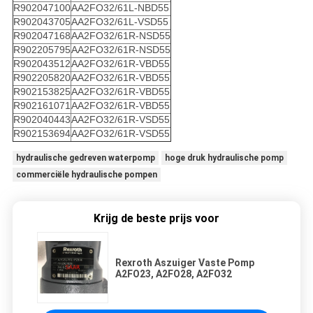
R902047100
AA2FO32/61L-NBD55
R902043705
AA2FO32/61L-VSD55
R902047168
AA2FO32/61R-NSD55
R902205795
AA2FO32/61R-NSD55
R902043512
AA2FO32/61R-VBD55
R902205820
AA2FO32/61R-VBD55
R902153825
AA2FO32/61R-VBD55
R902161071
AA2FO32/61R-VBD55
R902040443
AA2FO32/61R-VSD55
R902153694
AA2FO32/61R-VSD55
hydraulische gedreven waterpomp
hoge druk hydraulische pomp
commerciële hydraulische pompen
Krijg de beste prijs voor
Rexroth Aszuiger Vaste Pomp
A2FO23, A2FO28, A2FO32