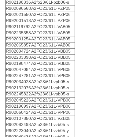
R902198336
A2fo23/61l-pzb06-s
R902096568
A2FO23/61L-PZP05
R902021550
A2FO23/61L-PZP06
R992001513
A2FO23/61L-PZP06
R902119792
A2FO23/61L-VAB05
R902235358
A2FO23/61L-VAB05
R992001254
A2FO23/61L-VAB05
R902065857
A2FO23/61L-VAB06
R902094724
A2FO23/61L-VBB05
R902203398
A2FO23/61L-VBB05
R902198474
A2FO23/61L-VBB05
R902047084
A2FO23/61L-VPB05
R902247281
A2FO23/61L-VPB05
R902034028
A2fo23/61l-vpb05-s
R902132076
A2fo23/61l-vpb05-s
R902245822
A2fo23/61l-vpb05-s
R902045226
A2FO23/61L-VPB06
R902196997
A2FO23/61L-VPB06
R902060424
A2FO23/61L-VPP06
R902107850
A2FO23/61L-VZB05
R902082498
A2fo23/61l-vzb05-s
R902223040
A2fo23/61l-vzb05-y
R902040435
A2fo23/61l-vzb06-s