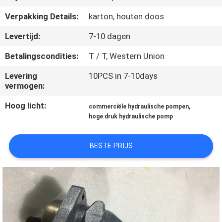
CONTACTEER
Verpakking Details:
karton, houten doos
ONS
Levertijd:
7-10 dagen
VERZOEK
Betalingscondities:
T / T, Western Union
OM EEN
Levering
10PCS in 7-10days
CITAAT
vermogen:
Hoog licht:
,
commerciële hydraulische pompen
SITEMAP
hoge druk hydraulische pomp
BESTE PRIJS
PRIVACY
POLICY