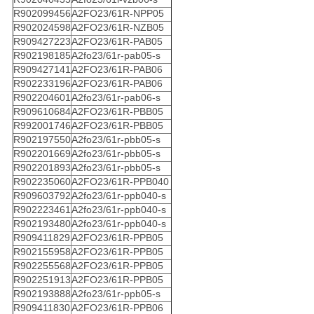
R902099456
A2FO23/61R-NPP05
R902024598
A2FO23/61R-NZB05
R909427223
A2FO23/61R-PAB05
R902198185
A2fo23/61r-pab05-s
R909427141
A2FO23/61R-PAB06
R902233196
A2FO23/61R-PAB06
R902204601
A2fo23/61r-pab06-s
R909610684
A2FO23/61R-PBB05
R992001746
A2FO23/61R-PBB05
R902197550
A2fo23/61r-pbb05-s
R902201669
A2fo23/61r-pbb05-s
R902201893
A2fo23/61r-pbb05-s
R902235060
A2FO23/61R-PPB040
R909603792
A2fo23/61r-ppb040-s
R902223461
A2fo23/61r-ppb040-s
R902193480
A2fo23/61r-ppb040-s
R909411829
A2FO23/61R-PPB05
R902155958
A2FO23/61R-PPB05
R902255568
A2FO23/61R-PPB05
R902251913
A2FO23/61R-PPB05
R902193888
A2fo23/61r-ppb05-s
R909411830
A2FO23/61R-PPB06