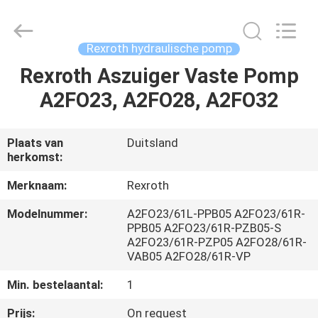
Saar
HK
Electronic
Limited.
All
Rexroth hydraulische pomp
Rights
Reserved.
Rexroth Aszuiger Vaste Pomp
HUIS
A2FO23, A2FO28, A2FO32
PRODUCTEN
Plaats van
Duitsland
herkomst:
ONGEVEER
ONS
Merknaam:
Rexroth
Modelnummer:
A2FO23/61L-PPB05 A2FO23/61R-
PPB05 A2FO23/61R-PZB05-S
FABRIEKSREIS
A2FO23/61R-PZP05 A2FO28/61R-
VAB05 A2FO28/61R-VP
KWALITEITSCONTROLE
Min. bestelaantal:
1
Prijs:
On request