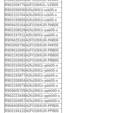
R902208775
A2FO28/61L-VZB05
R902036930
A2fo28/61l-vzb05-s
R902115704
A2fo28/61l-vzb05-s
R902193856
A2fo28/61l-vzb05-s
R909425164
A2FO28/61R-PAB05
R902208528
A2fo28/61r-pab05-s
R902197511
A2fo28/61r-pab05-s
R909425165
A2FO28/61R-PAB06
R902065796
A2FO28/61R-PAP05
R909610685
A2FO28/61R-PBB05
R902193363
A2FO28/61R-PBB05
R902203082
A2FO28/61R-PBB05
R902016925
A2fo28/61r-pbb05-s
R902193780
A2fo28/61r-pbb05-s
R902193877
A2fo28/61r-pbb05-s
R902208804
A2fo28/61r-pbb05-s
R902193579
A2fo28/61r-pbb05-s
R909605709
A2fo28/61r-ppb040-s
R902223448
A2fo28/61r-ppb040-s
R902204857
A2fo28/61r-ppb040-s
R909408992
A2FO28/61R-PPB05
R902194122
A2FO28/61R-PPB05