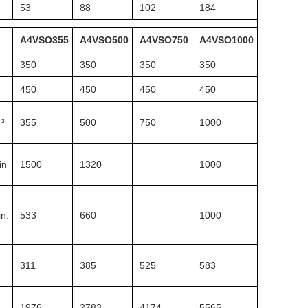
53
88
102
184
A4VSO355
A4VSO500
A4VSO750
A4VSO1000
350
350
350
350
450
450
450
450
³
355
500
750
1000
in
1500
1320
1000
in.
533
660
1000
311
385
525
583
M
1976
2783
4174
5565