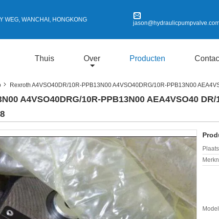
SSY WEG, WANCHAI, HONGKONG
jason@hydraulicpumpvalve.co
Thuis
Over
Producten
Contac
p
Rexroth A4VSO40DR/10R-PPB13N00 A4VSO40DRG/10R-PPB13N00 AEA4V
3N00 A4VSO40DRG/10R-PPB13N00 AEA4VSO40 DR/
8
Prod
Plaats
Merkn
Mode