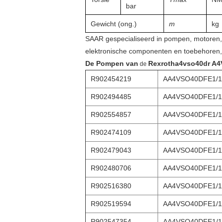
bar
Gewicht (ong.)
m
kg
SAAR gespecialiseerd in pompen, motoren, 
elektronische componenten en toebehoren
De Pompen van
Rexrotha4vso40dr A4V
de
R902454219
AA4VSO40DFE1/1
R902494485
AA4VSO40DFE1/1
R902554857
AA4VSO40DFE1/1
R902474109
AA4VSO40DFE1/1
R902479043
AA4VSO40DFE1/1
R902480706
AA4VSO40DFE1/1
R902516380
AA4VSO40DFE1/1
R902519594
AA4VSO40DFE1/1
R902547354
AA4VSO40DFE1/1