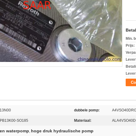
Beta
Min. b
Prijs:
Verpa
Levert
Betal
Lever
Co
13N00
dubbele pomp:
A4VSO40DRG
PB13K00-SO185
Materiaal:
ALA4VSO40D
ven waterpomp
hoge druk hydraulische pomp
,