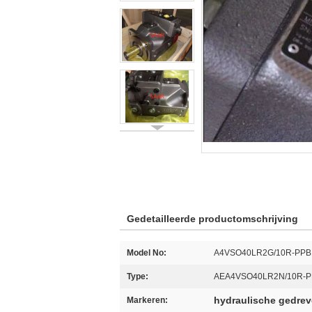
Gedetailleerde productomschrijving
Model No:
A4VSO40LR2G/10R-PPB
Type:
AEA4VSO40LR2N/10R-P
hydraulische gedre
Markeren: