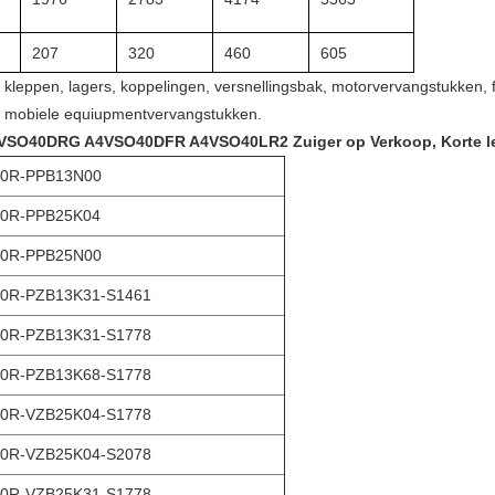
207
320
460
605
kleppen, lagers, koppelingen, versnellingsbak, motorvervangstukken, f
, mobiele equiupmentvervangstukken.
SO40DRG A4VSO40DFR A4VSO40LR2 Zuiger op Verkoop, Korte lever
0R-PPB13N00
0R-PPB25K04
0R-PPB25N00
0R-PZB13K31-S1461
0R-PZB13K31-S1778
0R-PZB13K68-S1778
0R-VZB25K04-S1778
0R-VZB25K04-S2078
0R-VZB25K31-S1778