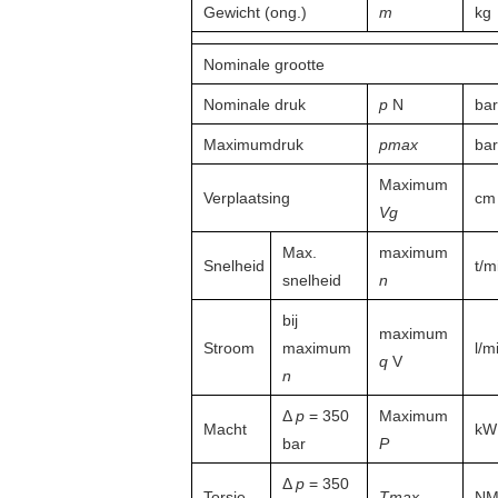
Gewicht (ong.)
m
kg
Nominale grootte
Nominale druk
p
N
bar
Maximumdruk
pmax
bar
Maximum
Verplaatsing
cm 
Vg
Max.
maximum
Snelheid
t/m
snelheid
n
bij
maximum
Stroom
maximum
l/m
q
V
n
Δ
p
= 350
Maximum
Macht
kW
bar
P
Δ
p
= 350
Torsie
Tmax
N