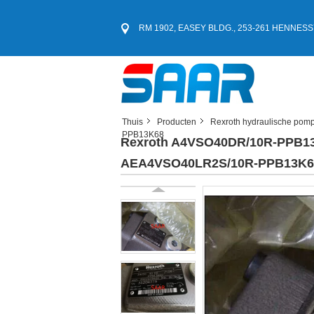
RM 1902, EASEY BLDG., 253-261 HENNE
Thuis
Producten
Rexroth hydraulische pom
PPB13K68
Rexroth A4VSO40DR/10R-PPB1
AEA4VSO40LR2S/10R-PPB13K6