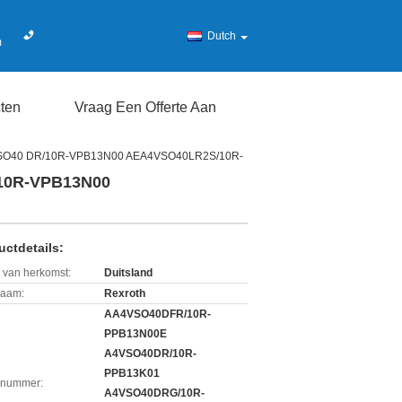
Dutch
m
ten
Vraag Een Offerte Aan
SO40 DR/10R-VPB13N00 AEA4VSO40LR2S/10R-
10R-VPB13N00
uctdetails:
 van herkomst:
Duitsland
aam:
Rexroth
AA4VSO40DFR/10R-
PPB13N00E
A4VSO40DR/10R-
PPB13K01
lnummer:
A4VSO40DRG/10R-