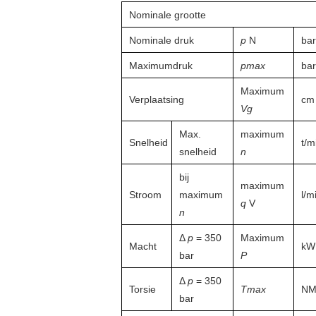
Nominale grootte
Nominale druk
p
N
bar
Maximumdruk
pmax
bar
Maximum
Verplaatsing
cm 
Vg
Max.
maximum
Snelheid
t/m
snelheid
n
bij
maximum
Stroom
maximum
l/m
q
V
n
Δ
p
= 350
Maximum
Macht
kW
bar
P
Δ
p
= 350
Torsie
Tmax
N
bar