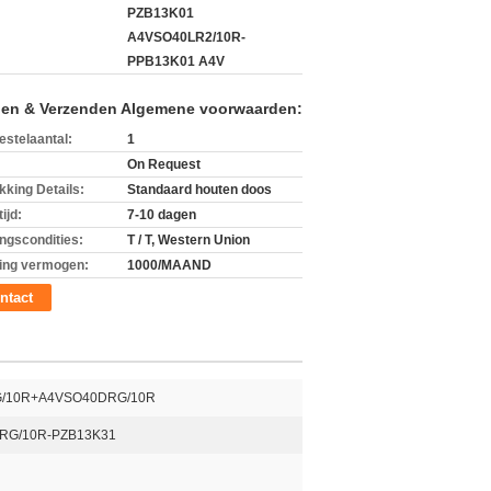
PZB13K01
A4VSO40LR2/10R-
PPB13K01 A4V
len & Verzenden Algemene voorwaarden:
estelaantal:
1
On Request
kking Details:
Standaard houten doos
ijd:
7-10 dagen
ingscondities:
T / T, Western Union
ing vermogen:
1000/MAAND
ntact
/10R+A4VSO40DRG/10R
RG/10R-PZB13K31