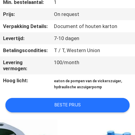
CONTACTEER
Min. bestelaantal:
1
ONS
Prijs:
On request
Verpakking Details:
Document of houten karton
VERZOEK
Levertijd:
7-10 dagen
OM EEN
Betalingscondities:
T / T, Western Union
CITAAT
Levering
100/month
vermogen:
SITEMAP
Hoog licht:
,
eaton de pompen van de vickerszuiger
hydraulische aszuigerpomp
PRIVACY
POLICY
BESTE PRIJS