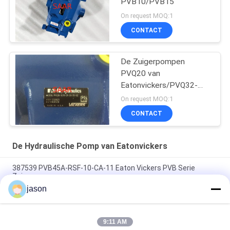
PVB10/PVB15
On request MOQ:1
CONTACT
De Zuigerpompen
PVQ20 van
Eatonvickers/PVQ32-
Reeksen
On request MOQ:1
CONTACT
De Hydraulische Pomp van Eatonvickers
387539 PVB45A-RSF-10-CA-11 Eaton Vickers PVB Serie
Zuigerpomp
jason
Eaton Vickers 430567-AAL 3525VQ30A21-1AA20L High Speed,
High Presure Pumps
9:11 AM
Vickers 02-346207 PVH057R01AA10E252004001001AA010A