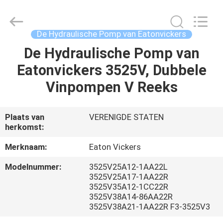
Saar
HK
Electronic
Limited.
All
De Hydraulische Pomp van Eatonvickers
Rights
Reserved.
De Hydraulische Pomp van
HUIS
Eatonvickers 3525V, Dubbele
PRODUCTEN
Vinpompen V Reeks
ONGEVEER
Plaats van
VERENIGDE STATEN
herkomst:
ONS
Merknaam:
Eaton Vickers
FABRIEKSREIS
Modelnummer:
3525V25A12-1AA22L
3525V25A17-1AA22R
3525V35A12-1CC22R
KWALITEITSCONTROLE
3525V38A14-86AA22R
3525V38A21-1AA22R F3-3525V3