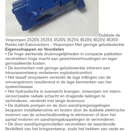
Dubbele de
Vinpompen
2520V,
2525V, 3520V, 3525V, 4520V, 4525V, 4535V-
Reeks
van
Eatonvickers - Vinpompen Met geringe geluidssterkte
Eigenschappen en Voordelen
• De hoge werkende drukmogelijkheden in compacte pakketten
verstrekken hoge macht aan gewichtsverhoudingen en lager
geïnstalleerde kosten.
• De kenmerken met geringe geluidssterkte inherent aan
intravaneontwerp verbeteren exploitantcomfort.
• Het twaalf vinsysteem verstrekt de lage trillingen van de
omvangstroom resulterend in de lage kenmerken van het
systeemlawaai.
• Het hydraulische in evenwicht brengen, ontworpen om intern-
veroorzaakte radiale schacht en dragende ladingen te
verhinderen, verstrekt met lange levensuur.
• De dubbele pompen en de door-aandrijvingsregelingen
besparen installatieruimte en kosten door de dubbele elektrische
motoren van de schachtuitbreiding te elimineren of door het
aantal motoren en aandrijvingskoppelingen te verminderen.
• De door-aandrijvingsmodellen verstrekken de waardevolle
flexibiliteit van het kringsontwerp, zoals het hebben van vaste en