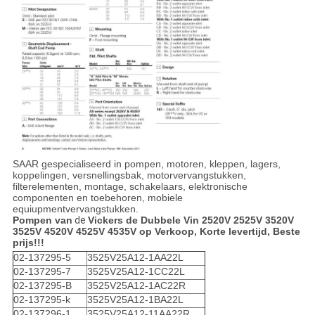
SAAR gespecialiseerd in pompen, motoren, kleppen, lagers,
koppelingen, versnellingsbak, motorvervangstukken,
filterelementen, montage, schakelaars, elektronische
componenten en toebehoren, mobiele
equiupmentvervangstukken.
Pompen van
de
Vickers de Dubbele Vin 2520V 2525V 3520V
3525V 4520V 4525V 4535V
op Verkoop, Korte levertijd, Beste
prijs!!!
02-137295-5
3525V25A12-1AA22L
02-137295-7
3525V25A12-1CC22L
02-137295-B
3525V25A12-1AC22R
02-137295-k
3525V25A12-1BA22L
02-137296-1
3525V25A12-11AA22R