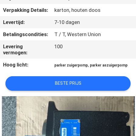
CONTACTEER
Verpakking Details:
karton, houten doos
ONS
Levertijd:
7-10 dagen
VERZOEK
Betalingscondities:
T / T, Western Union
OM EEN
Levering
100
CITAAT
vermogen:
Hoog licht:
,
parker zuigerpomp
parker aszuigerpomp
SITEMAP
BESTE PRIJS
PRIVACY
POLICY