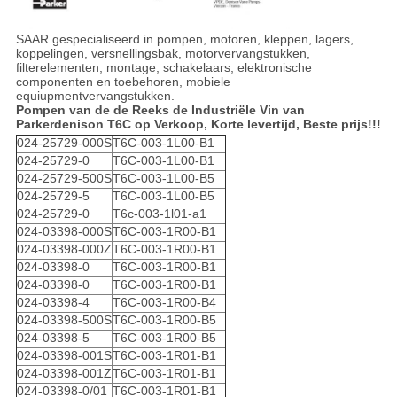
SAAR gespecialiseerd in pompen, motoren, kleppen, lagers,
koppelingen, versnellingsbak, motorvervangstukken,
filterelementen, montage, schakelaars, elektronische
componenten en toebehoren, mobiele
equiupmentvervangstukken.
Pompen van de de Reeks de Industriële Vin van
Parkerdenison T6C op Verkoop, Korte levertijd, Beste prijs!!!
024-25729-000S
T6C-003-1L00-B1
024-25729-0
T6C-003-1L00-B1
024-25729-500S
T6C-003-1L00-B5
024-25729-5
T6C-003-1L00-B5
024-25729-0
T6c-003-1l01-a1
024-03398-000S
T6C-003-1R00-B1
024-03398-000Z
T6C-003-1R00-B1
024-03398-0
T6C-003-1R00-B1
024-03398-0
T6C-003-1R00-B1
024-03398-4
T6C-003-1R00-B4
024-03398-500S
T6C-003-1R00-B5
024-03398-5
T6C-003-1R00-B5
024-03398-001S
T6C-003-1R01-B1
024-03398-001Z
T6C-003-1R01-B1
024-03398-0/01
T6C-003-1R01-B1