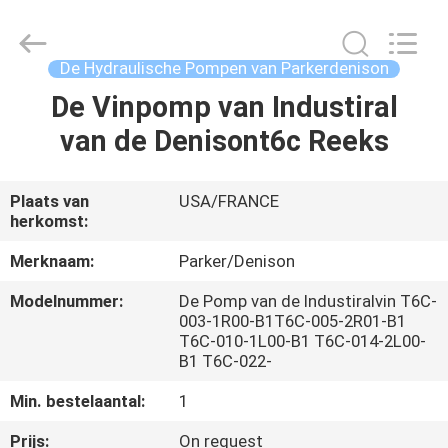
Saar
HK
Electronic
Limited.
All
De Hydraulische Pompen van Parkerdenison
Rights
Reserved.
De Vinpomp van Industiral
HUIS
van de Denisont6c Reeks
PRODUCTEN
Plaats van
USA/FRANCE
herkomst:
ONGEVEER
ONS
Merknaam:
Parker/Denison
Modelnummer:
De Pomp van de Industiralvin T6C-
003-1R00-B1T6C-005-2R01-B1
FABRIEKSREIS
T6C-010-1L00-B1 T6C-014-2L00-
B1 T6C-022-
KWALITEITSCONTROLE
Min. bestelaantal:
1
Prijs:
On request