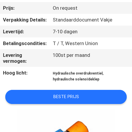
CONTACTEER
Prijs:
On request
ONS
Verpakking Details:
Standaarddocument Vakje
VERZOEK
Levertijd:
7-10 dagen
OM EEN
Betalingscondities:
T / T, Western Union
CITAAT
Levering
100st per maand
vermogen:
SITEMAP
Hoog licht:
,
Hydraulische overdrukventiel
hydraulische solenoïdeklep
PRIVACY
BESTE PRIJS
POLICY