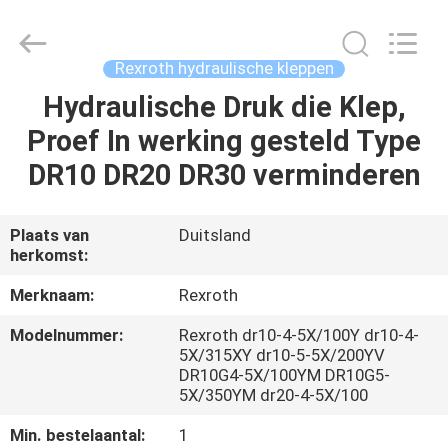
Saar
HK
Electronic
Limited.
All
Rexroth hydraulische kleppen
Rights
Reserved.
Hydraulische Druk die Klep,
HUIS
Proef In werking gesteld Type
PRODUCTEN
DR10 DR20 DR30 verminderen
ONGEVEER
Plaats van
Duitsland
herkomst:
ONS
Merknaam:
Rexroth
FABRIEKSREIS
Modelnummer:
Rexroth dr10-4-5X/100Y dr10-4-
5X/315XY dr10-5-5X/200YV
DR10G4-5X/100YM DR10G5-
KWALITEITSCONTROLE
5X/350YM dr20-4-5X/100
Min. bestelaantal:
1