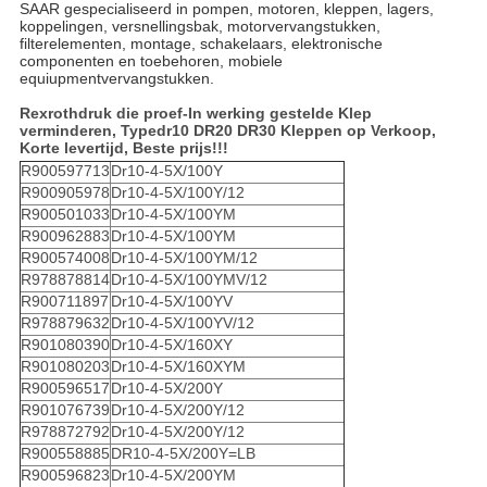
SAAR gespecialiseerd in pompen, motoren, kleppen, lagers,
koppelingen, versnellingsbak, motorvervangstukken,
filterelementen, montage, schakelaars, elektronische
componenten en toebehoren, mobiele
equiupmentvervangstukken.
Rexrothdruk die proef-In werking gestelde Klep
verminderen, Typedr10 DR20 DR30 Kleppen op Verkoop,
Korte levertijd, Beste prijs!!!
R900597713
Dr10-4-5X/100Y
R900905978
Dr10-4-5X/100Y/12
R900501033
Dr10-4-5X/100YM
R900962883
Dr10-4-5X/100YM
R900574008
Dr10-4-5X/100YM/12
R978878814
Dr10-4-5X/100YMV/12
R900711897
Dr10-4-5X/100YV
R978879632
Dr10-4-5X/100YV/12
R901080390
Dr10-4-5X/160XY
R901080203
Dr10-4-5X/160XYM
R900596517
Dr10-4-5X/200Y
R901076739
Dr10-4-5X/200Y/12
R978872792
Dr10-4-5X/200Y/12
R900558885
DR10-4-5X/200Y=LB
R900596823
Dr10-4-5X/200YM