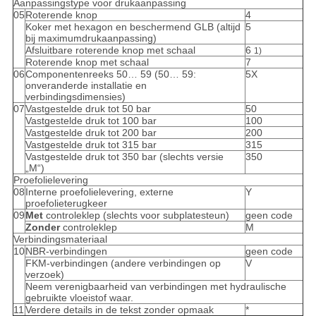
Aanpassingstype voor drukaanpassing
05
Roterende knop
4
Koker met hexagon en beschermend GLB (altijd
5
bij maximumdrukaanpassing)
Afsluitbare roterende knop met schaal
6
1)
Roterende knop met schaal
7
06
Componentenreeks 50… 59 (50… 59:
5X
onveranderde installatie en
verbindingsdimensies)
07
Vastgestelde druk tot 50 bar
50
Vastgestelde druk tot 100 bar
100
Vastgestelde druk tot 200 bar
200
Vastgestelde druk tot 315 bar
315
Vastgestelde druk tot 350 bar (slechts versie
350
„M“)
Proefolielevering
08
Interne proefolielevering, externe
Y
proefolieterugkeer
09
Met
controleklep (slechts voor subplatesteun)
geen code
Zonder
controleklep
M
Verbindingsmateriaal
10
NBR-verbindingen
geen code
FKM-verbindingen (andere verbindingen op
V
verzoek)
Neem verenigbaarheid van verbindingen met hydraulische
gebruikte vloeistof waar.
11
Verdere details in de tekst zonder opmaak
*