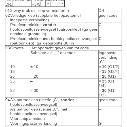
DR.
–
5X
/
Y
*
01
3-way druk die klep verminderen
DR.
02
Volledige klep (subplate het opzetten of
geen code
ingepaste verbinding)
Proefcontroleklep
zonder
C
hoofdspoeltussenvoegsel (patroonklep) (ga geen
nominale grootte in)
Proefcontroleklep
met
hoofdspoeltussenvoegsel
C
(patroonklep) (ga klepgrootte 30) in
03
Grootte
Het opdracht geven van tot code
Subplate die „–“ opzetten
Ingepaste
verbinding
„G“
10
= 10
= 10
(G1/2)
16
–
= 15
(G3/4)
25
= 20
= 20
(G1)
25
–
= 25
(G1
1/4)
32
= 30
= 30
(G1
1/2)
04
Als patroonklep (versie „C“,
zonder
geen code
hoofdspoeltussenvoegsel)
Als patroonklep (versie „C“,
met
–
hoofdspoeltussenvoegsel)
Voor subplatesteun
–
Voor ingepaste verbinding
G