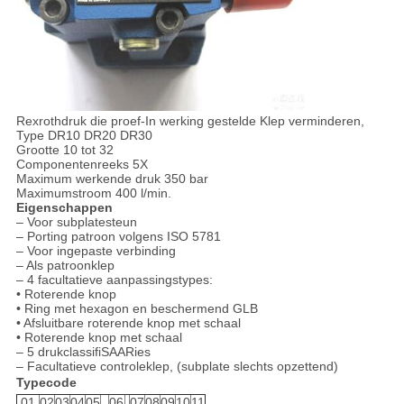
Rexrothdruk die proef-In werking gestelde Klep verminderen,
Type DR10 DR20 DR30
Grootte 10 tot 32
Componentenreeks 5X
Maximum werkende druk 350 bar
Maximumstroom 400 l/min.
Eigenschappen
– Voor subplatesteun
– Porting patroon volgens ISO 5781
– Voor ingepaste verbinding
– Als patroonklep
– 4 facultatieve aanpassingstypes:
• Roterende knop
• Ring met hexagon en beschermend GLB
• Afsluitbare roterende knop met schaal
• Roterende knop met schaal
– 5 drukclassifiSAARies
– Facultatieve controleklep, (subplate slechts opzettend)
Typecode
01
02
03
04
05
06
07
08
09
10
11