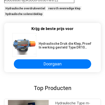
R900950678
DR30G5-5X/50YMV/12
Hydraulische overdrukventiel
rexroth evenredige klep
hydraulische solenoïdeklep
Krijg de beste prijs voor
Hydraulische Druk die Klep, Proef
In werking gesteld Type DR10
DR20 DR30 verminderen
Doorgaan
Top Producten
Hydraulische Type m-