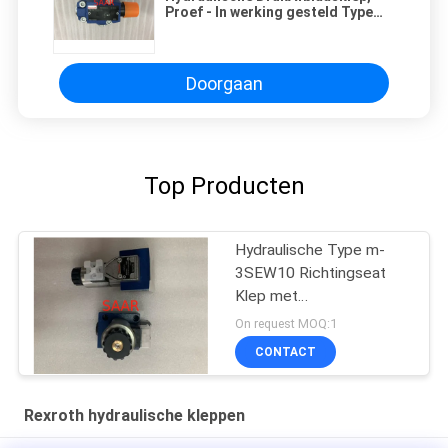
Proef - In werking gesteld Type
DB10 DB20 DB30
Doorgaan
Top Producten
Hydraulische Type m-
3SEW10 Richtingseat
Klep met
Solenoïdeaandrijving
On request MOQ:1
CONTACT
Rexroth hydraulische kleppen