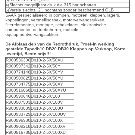
Slechts mogelijk tot druk die 315 bar schatten
4)
Versie slechts „2“, nochtans zonder beschermend GLB
5)
SAAR gespecialiseerd in pompen, motoren, kleppen, lagers,
koppelingen, versnellingsbak, motorvervangstukken,
filterelementen, montage, schakelaars, elektronische
componenten en toebehoren, mobiele
equiupmentvervangstukken.
De Afblaasklep van de Rexrothdruk, Proef-In werking
gestelde Typedb10 DB20 DB30 Kleppen op Verkoop, Korte
levertijd, Beste prijs!!!
R900536300
Db10-2-5X/50XU
R900597342
Db10-2-5X/50Y
R900774148
Db10-2-5X/50YV
R900509825
Db10-2-5X/50YU
R900734775
Db10-2-5X/50XY
R900516068
Db10-2-5X/50XYU
R900590646
Db10-2-5X/100
R900507503
Db10-2-5X/100V
R900593839
Db10-2-5X/100U
R900933729
Db10-2-5X/100UV
R900596930
Db10-2-5X/100X
R900909218
Db10-2-5X/100XV
R900516785
Db10-2-5X/100XU