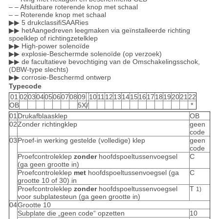
– – Afsluitbare roterende knop met schaal
– – Roterende knop met schaal
▶▶ 5 drukclassifiSAARies
▶▶ hetAangedreven leegmaken via geïnstalleerde richting
spoelklep of richtingzetelklep
▶▶ High-power solenoïde
▶▶ explosie-Beschermde solenoïde (op verzoek)
▶▶ de facultatieve bevochtiging van de Omschakelingsschok,
(DBW-type slechts)
▶▶ corrosie-Beschermd ontwerp
Typecode
01
02
03
04
05
06
07
08
09
10
11
12
13
14
15
16
17
18
19
20
21
22
OB
5X
/
*
01
Drukafblaasklep
OB
02
Zonder richtingklep
geen
code
03
Proef-in werking gestelde (volledige) klep
geen
code
Proefcontroleklep
zonder
hoofdspoeltussenvoegsel
C
(ga geen grootte in)
Proefcontroleklep
met
hoofdspoeltussenvoegsel (ga
C
grootte 10 of 30) in
Proefcontroleklep
zonder
hoofdspoeltussenvoegsel
T
1)
voor subplatesteun (ga geen grootte in)
04
Grootte 10
Subplate die „geen code“ opzetten
10