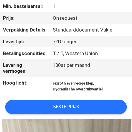
CONTACTEER
Min. bestelaantal:
1
ONS
Prijs:
On request
Verpakking Details:
Standaarddocument Vakje
VERZOEK
OM EEN
Levertijd:
7-10 dagen
CITAAT
Betalingscondities:
T / T, Western Union
Levering
100st per maand
SITEMAP
vermogen:
Hoog licht:
,
rexroth evenredige klep
PRIVACY
Hydraulische overdrukventiel
POLICY
BESTE PRIJS