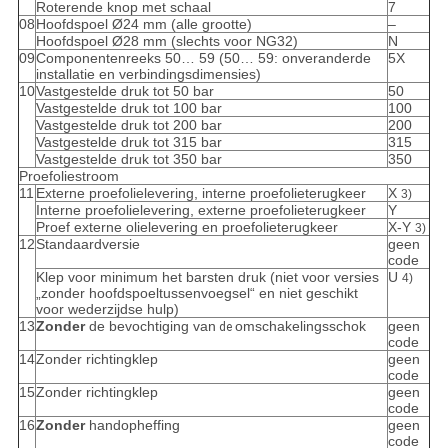
Roterende knop met schaal
7
08
Hoofdspoel Ø24 mm (alle grootte)
–
Hoofdspoel Ø28 mm (slechts voor NG32)
N
09
Componentenreeks 50… 59 (50… 59: onveranderde
5X
installatie en verbindingsdimensies)
10
Vastgestelde druk tot 50 bar
50
Vastgestelde druk tot 100 bar
100
Vastgestelde druk tot 200 bar
200
Vastgestelde druk tot 315 bar
315
Vastgestelde druk tot 350 bar
350
Proefoliestroom
11
Externe proefolielevering, interne proefolieterugkeer
X
3)
Interne proefolielevering, externe proefolieterugkeer
Y
Proef externe olielevering en proefolieterugkeer
X-Y
3)
12
Standaardversie
geen
code
Klep voor minimum het barsten druk (niet voor versies
U
4)
„zonder hoofdspoeltussenvoegsel“ en niet geschikt
voor wederzijdse hulp)
13
Zonder
de bevochtiging van
omschakelingsschok
geen
de
code
14
Zonder richtingklep
geen
code
15
Zonder richtingklep
geen
code
16
Zonder
handopheffing
geen
code