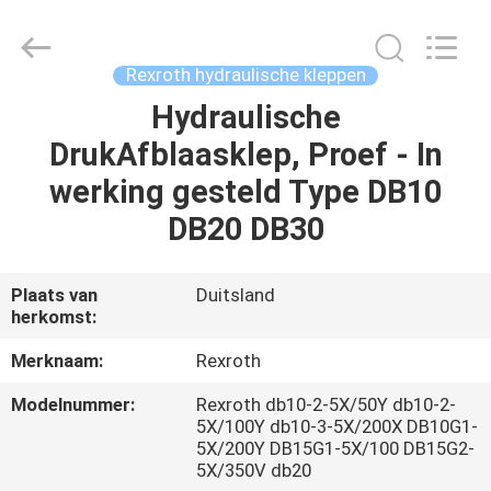
Saar
HK
Electronic
Limited.
All
Rexroth hydraulische kleppen
Rights
Reserved.
Hydraulische
HUIS
DrukAfblaasklep, Proef - In
PRODUCTEN
werking gesteld Type DB10
DB20 DB30
ONGEVEER
ONS
Plaats van
Duitsland
herkomst:
FABRIEKSREIS
Merknaam:
Rexroth
Modelnummer:
Rexroth db10-2-5X/50Y db10-2-
KWALITEITSCONTROLE
5X/100Y db10-3-5X/200X DB10G1-
5X/200Y DB15G1-5X/100 DB15G2-
5X/350V db20