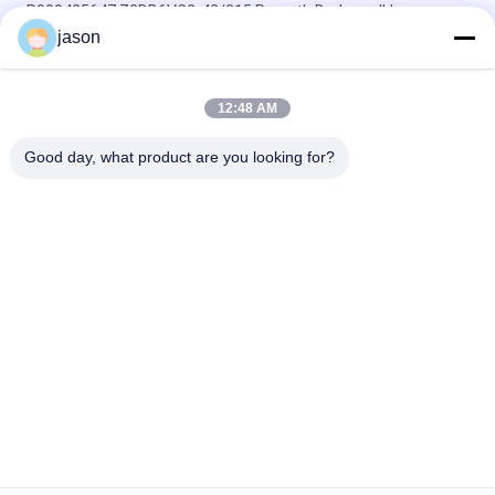
R900425647 Z2DB6VC2-42/315 Rexroth Drukregelklep
jason
R901493886 4WRPEH10C3B100L-3X/M/24A1 Rexroth
4WRPEH-3X Serie Proportioneel Klep
12:48 AM
R901382312 4WRPEH6C3B12L-3X/M/24A1 Rexroth 4WRPEH-
3X serie klep
Good day, what product are you looking for?
populaire categorieën
Alle
Rexroth 
Rexroth 
Hydraulische Pomp
Hydraulische 
Kleppen
Het Element Van De 
Yuken Hydraulische 
Rexrothfilter
Pomp
Yuken Hydraulische 
Het Element Van De 
Klep
Hydacfilter
De Hydraulische 
Filterelement
Pompen Van 