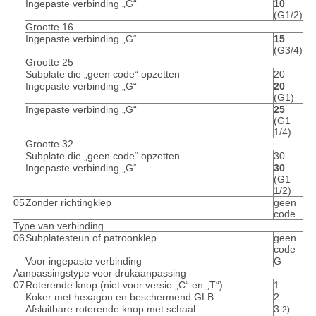
Ingepaste verbinding „G“
10
(G1/2)
Grootte 16
Ingepaste verbinding „G“
15
(G3/4)
Grootte 25
Subplate die „geen code“ opzetten
20
Ingepaste verbinding „G“
20
(G1)
Ingepaste verbinding „G“
25
(G1
1/4)
Grootte 32
Subplate die „geen code“ opzetten
30
Ingepaste verbinding „G“
30
(G1
1/2)
05
Zonder richtingklep
geen
code
Type van verbinding
06
Subplatesteun of patroonklep
geen
code
Voor ingepaste verbinding
G
Aanpassingstype voor drukaanpassing
07
Roterende knop (niet voor versie „C“ en „T“)
1
Koker met hexagon en beschermend GLB
2
Afsluitbare roterende knop met schaal
3
2)