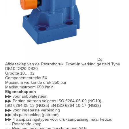
De
Afblaasklep van de Rexrothdruk, Proef-In werking gesteld Type
DB10 DB20 DB30
Grootte 10… 32
Componentenreeks 5X
Maximum werkende druk 350 bar
Maximumstroom 650 l/min.
Eigenschappen
▶▶ voor subplatesteun
▶▶ Porting patroon volgens ISO 6264-06-09 (NG10),
ISO 6264-08-13 (NG25) EN ISO 6264-10-17 (NG32)
▶▶ voor ingepaste verbinding
▶▶ als patroonklep (patroon)
▶▶ 4 aanpassingstypes voor drukaanpassing, naar keuze:
– – Roterende knop
– – Ring met hexagon en beschermend GLB