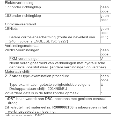
Elektroverbinding
17
Zonder richtingklep
geen
code
18
Zonder richtingklep
geen
code
Corrosieweerstand
19
Niets
geen
code
Betere corrosiebescherming (zoute de neveltest van
J3
5)
240 h volgens ENGELSE ISO 9227)
Verbindingsmateriaal
20
NBR-verbindingen
geen
code
FKM-verbindingen
V
Neem verenigbaarheid van verbindingen met hydraulische
gebruikte vloeistof waar. (Andere verbindingen op verzoek)
Materiaalrichtlijn
21
Zonder
type-examination procedure
geen
code
Type-examination geteste veiligheidsklep volgens
E
Drukapparatuurrichtlijn 2014/68/EU
22
Verdere details in de tekst zonder opmaak
*
DBT beantwoordt aan DBC, nochtans met gesloten centraal
1)
droeg
H-sleutel met materieel nr.
R900008158
is inbegrepen in het
2)
werkingsgebied van levering.
Niet met versie „DBC“
3)