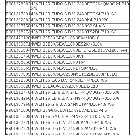
R901278583
4 WEH 25 EURO 6 B.V. 24N9ETS2K4QM0G24/B10
X/6
R901217801
4 WEH 25 EURO 6 B.V. 24N9ETSK4/B10 X/6
R901292882
4 WEH 25 EURO 6 B.V. 24N9K4/B10 X/6
R901287758
4 WEH 25 EURO 6 B.V. 24N9S2K4 X/6
R901218274
4 WEH 25 EURO 6 B.V. 24N9TS2DL/B10 X/6
R901426120
4WEH25E6X/6EW110N9EK4/10B10
R901359871
4WEH25E6X/6EW110N9ES2K4/B10V
R901361004
4WEH25E6X/6EW110N9ETDK25L/B10V-1205=AN
R901251760
4WEH25E6X/6EW110N9K4
R901308868
4WEH25E6X/6EW110N9TK4
R901386569
4WEH25E6X/6EW110NETSK4/B10
R901357885
4WEH25E6X/6EW230N9ETS2DL/B08P4,5D3
R901272536
4 WEH 25 EA 6 B.V. 24N9ETK4/B10 X/6
R901360828
4WEH25EA6X/6EW230N9EDL/B10
R901212446
4 WEH 25 EB 6 B.V. 24ETK4QM0G24/B10 X/6
R901364266
4 WEH 25 EB 6 B.V. 24N9K4QM0G24/B10 X/6
R901387965
4 WEH 25 G 6 B.V. 24N9ETK4/B10P4,5 X/6
R901341000
4WEH25G6X/6EW110N9EDAL/B10P4,5
R901351309
4 WEH 25 GA 6 B.V. 24N9SK4/B10D3V X/6
R901322728
4 WEH 25 H 6 B.V. 24N9EK4/B10P4,5 X/6
R901407320
4 WEH 25 H 6 B.V. 24N9ES2K4/B10P4,5 X/6
R901260473
4 WEH 25 H 6 B.V. 24N9ESK4/B10P4,5D3 X/6