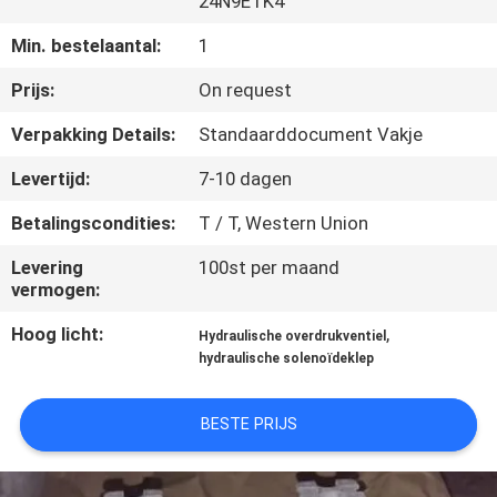
24N9ETK4
CONTACTEER
ONS
Min. bestelaantal:
1
Prijs:
On request
VERZOEK
Verpakking Details:
Standaarddocument Vakje
OM EEN
Levertijd:
7-10 dagen
CITAAT
Betalingscondities:
T / T, Western Union
SITEMAP
Levering
100st per maand
vermogen:
PRIVACY
Hoog licht:
,
Hydraulische overdrukventiel
hydraulische solenoïdeklep
POLICY
BESTE PRIJS