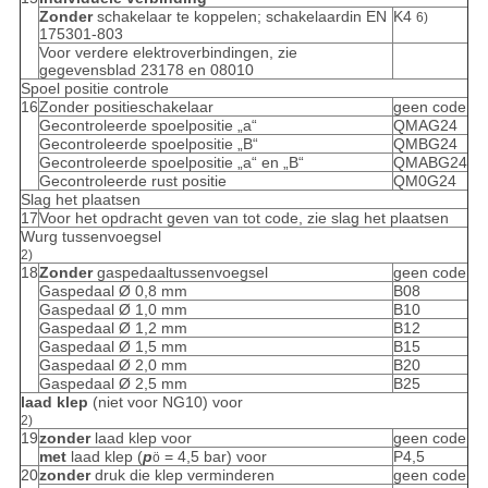
Zonder
schakelaar te koppelen; schakelaardin EN
K4
6)
175301-803
Voor verdere elektroverbindingen, zie
gegevensblad 23178 en 08010
Spoel positie controle
16
Zonder positieschakelaar
geen code
Gecontroleerde spoelpositie „a“
QMAG24
Gecontroleerde spoelpositie „B“
QMBG24
Gecontroleerde spoelpositie „a“ en „B“
QMABG24
Gecontroleerde rust positie
QM0G24
Slag het plaatsen
17
Voor het opdracht geven van tot code, zie slag het plaatsen
Wurg tussenvoegsel
2)
18
Zonder
gaspedaaltussenvoegsel
geen code
Gaspedaal Ø 0,8 mm
B08
Gaspedaal Ø 1,0 mm
B10
Gaspedaal Ø 1,2 mm
B12
Gaspedaal Ø 1,5 mm
B15
Gaspedaal Ø 2,0 mm
B20
Gaspedaal Ø 2,5 mm
B25
laad klep
(niet voor NG10) voor
2)
19
zonder
laad klep voor
geen code
met
laad klep (
p
= 4,5 bar) voor
P4,5
ö
20
zonder
druk die klep verminderen
geen code