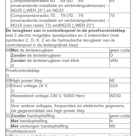
Componentenreeks 60… 69 (60… 69:
6X
onveranderde installatie en verbindingsdimensie) –
NG25 („WEH 25“) en NG32
Componentenreeks 70… 79 (70… 79:
7X
onveranderde installatie en verbindingsdimensie) –
NG16 (van reeks 72) andNG25 („WEH 22“)
De terugkeer van
controlespoel in de proefcontroleklep
de
met 2 slechts mogelijke spoelposities en 2 solenoïden (met
symbolen C, D, K, Z en de hydraulische terugkeer van
de
controlespoel in de belangrijkste klep)
08
Met
de lenteterugkeer
geen code
Zonder
de lenteterugkeer
O
Zonder
de lenteterugkeer met klink
VAN
2)
Proefcontroleklep
2)
09
High-power klep
6E
10
Direct voltage 24 V
G24
2)
Afwisselend voltage 230 V, 50/60 Herz
W230
2)
Voor andere voltages, frequenties en elektrische gegevens,
zie gegevensblad van high-power klep
11
Zonder
handopheffing
geen code
Met
handopheffing
N
Met
verborgen handopheffing
N9
Proefoliestroom