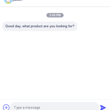
R901493886 4WRPEH10C3B100L-3X/M/24A1 Rexroth
4WRPEH-3X Serie Proportioneel Klep
3:45 PM
R901382312 4WRPEH6C3B12L-3X/M/24A1 Rexroth 4WRPEH-
3X serie klep
Good day, what product are you looking for?
populaire categorieën
Alle
Rexroth 
Rexroth 
Hydraulische Pomp
Hydraulische 
Kleppen
Het Element Van De 
Yuken Hydraulische 
Rexrothfilter
Pomp
Yuken Hydraulische 
Het Element Van De 
Klep
Hydacfilter
De Hydraulische 
Filterelement
Pompen Van 
Parkerdenison
Vraag een offerte aan