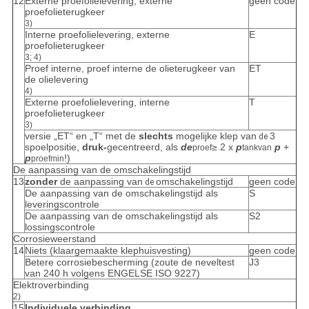
12
Externe proefolielevering, externe
geen code
proefolieterugkeer
3)
Interne proefolielevering, externe
E
proefolieterugkeer
3; 4)
Proef interne, proef interne de olieterugkeer van
ET
de olielevering
4)
Externe proefolielevering, interne
T
proefolieterugkeer
3)
versie „ET“ en „T“ met de
slechts
mogelijke klep van
3
de
spoelpositie,
druk-
gecentreerd, als
de
≥ 2 x
p
p
+
proef
tankvan
p
!)
proefmin
De aanpassing van de omschakelingstijd
13
zonder
de aanpassing van
omschakelingstijd
geen code
de
De aanpassing van de omschakelingstijd als
S
leveringscontrole
De aanpassing van de omschakelingstijd als
S2
lossingscontrole
Corrosieweerstand
14
Niets (klaargemaakte klephuisvesting)
geen code
Betere corrosiebescherming (zoute de neveltest
J3
van 240 h volgens ENGELSE ISO 9227)
Elektroverbinding
2)
15
Individuele verbinding