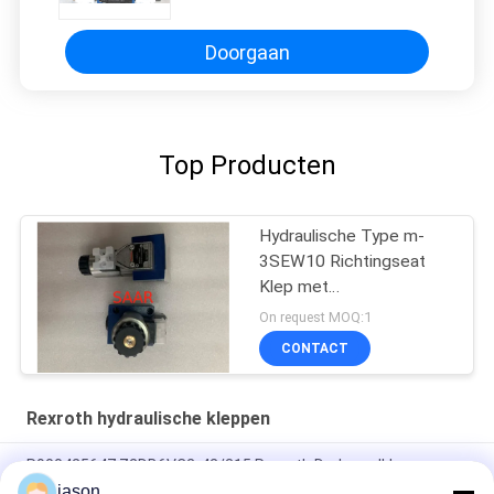
Hydraulische Aandrijving
Doorgaan
Top Producten
Hydraulische Type m-
3SEW10 Richtingseat
Klep met
Solenoïdeaandrijving
On request MOQ:1
CONTACT
Rexroth hydraulische kleppen
R900425647 Z2DB6VC2-42/315 Rexroth Drukregelklep
jason