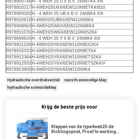
R978900756
H - 4 WEH 25 U 6 B.V. 24N9TK4 X/6
R978910217
H-4WEH25U6X/6EW110N9ETK4/B10
R978909182
H - 4 WEH 25 UB 6 B.V. 24N9K4 X/6
R978910610
H-4WEH25UB6X/6EW110N9K4
R978908963
H-4WEH25W6X/6EW110N9EK4
R978911076
H-4WEH25W6X/6EW110N9S2K4
R978899624
H - 4 WEH 25 Y 6 B.V. 24N9K4 X/6
R978911228
H-4WEH25Y6X/6EW110N9ES2K4
R978915332
H-4WEH25Y6X/6EW110N9ETK4
R978912384
H-4WEH25Y6X/6EW110N9ETS2K4
R978912932
H-4WEH25Y6X/6EW110N9ETS2K4/V
R978913905
H-4WEH25Y6X/6EW110N9K4
Hydraulische overdrukventiel
rexroth evenredige klep
hydraulische solenoïdeklep
Krijg de beste prijs voor
Kleppen van de type4weh25 de
Richtingspoel, Proef In werking
gesteld met Electro -