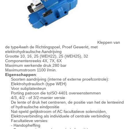
Kleppen van
de type4weh de Richtingspoel, Proef Gewerkt, met
elektrohydraulische Aandrijving
Grootte 10, 16, 25 (WEH22), 25 (WEH25), 32
Componentenreeks 4X, 7X, 6X
Maximum werkende druk 280 bar
Maximumstroom 1100 l/min.
Eigenschappen
:
Soorten aandrijving (interne of externe proefcontrole):
Elektrohydraulisch (type WEH)
Voor subplatesteun
Porting patroon die toISO 4401 overeenstemmen
4/3, 4/2 - of 3/2-manier versie
De lente of druk het centreren, de positie van het de lenteeind
of hydraulische eindpositie
Nat-speld gelijkstroom of AC facultatieve solenoïden,
Elektroverbinding als individuele of centrale verbinding
Facultatieve versies:
- Handopheffing