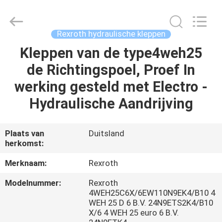
Saar
HK
Electronic
Limited.
All
Rexroth hydraulische kleppen
Rights
Reserved.
Kleppen van de type4weh25
HUIS
de Richtingspoel, Proef In
PRODUCTEN
werking gesteld met Electro -
Hydraulische Aandrijving
ONGEVEER
ONS
Plaats van
Duitsland
herkomst:
FABRIEKSREIS
Merknaam:
Rexroth
Modelnummer:
Rexroth
KWALITEITSCONTROLE
4WEH25C6X/6EW110N9EK4/B10 4
WEH 25 D 6 B.V. 24N9ETS2K4/B10
X/6 4 WEH 25 euro 6 B.V.