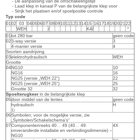
- De aanpassing van de omschakelingstijd
- Laad klep in kanaal P van de belangrijkste klep voor
- Strijk het plaatsen en/of spoelpositie controle
Typ code
01
02
03
04
05
06
07
08
09
10
11
12
13
14
15
16
17
18
19
20
21
22
WEH
/
K4
/
*
01
tot 280 bar
geen code
02
3-way versie
3
4-manier versie
4
Soorten aandrijving
03
elektrohydraulisch
WEH
Grootte
04
NG10
10
NG16
16
NG25 (versie „WEH 22“)
22
NG25 (versie „WEH 25“)
25
Grootte 32
32
Spoelterugkeer
in de belangrijkste klep
05
door middel van de lentes
geen code
hydraulisch
H
1)
06
Symbolen; voor de mogelijke versie, zie
„Symbolen/Schakelschema's“
07
Componentenreeks 40… 49 (40… 49:
4X
onveranderde installatie en verbindingsdimensie) –
NG10