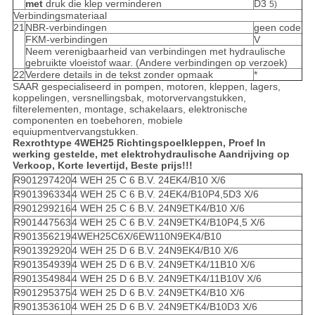
met
druk die klep verminderen
D3
5)
Verbindingsmateriaal
21
NBR-verbindingen
geen code
FKM-verbindingen
V
Neem verenigbaarheid van verbindingen met hydraulische
gebruikte vloeistof waar. (Andere verbindingen op verzoek)
22
Verdere details in de tekst zonder opmaak
*
SAAR gespecialiseerd in pompen, motoren, kleppen, lagers,
koppelingen, versnellingsbak, motorvervangstukken,
filterelementen, montage, schakelaars, elektronische
componenten en toebehoren, mobiele
equiupmentvervangstukken.
Rexrothtype 4WEH25 Richtingspoelkleppen, Proef In
werking gestelde, met elektrohydraulische Aandrijving op
Verkoop, Korte levertijd, Beste prijs!!!
R901297420
4 WEH 25 C 6 B.V. 24EK4/B10 X/6
R901396334
4 WEH 25 C 6 B.V. 24EK4/B10P4,5D3 X/6
R901299216
4 WEH 25 C 6 B.V. 24N9ETK4/B10 X/6
R901447563
4 WEH 25 C 6 B.V. 24N9ETK4/B10P4,5 X/6
R901356219
4WEH25C6X/6EW110N9EK4/B10
R901392920
4 WEH 25 D 6 B.V. 24N9EK4/B10 X/6
R901354939
4 WEH 25 D 6 B.V. 24N9ETK4/11B10 X/6
R901354984
4 WEH 25 D 6 B.V. 24N9ETK4/11B10V X/6
R901295375
4 WEH 25 D 6 B.V. 24N9ETK4/B10 X/6
R901353610
4 WEH 25 D 6 B.V. 24N9ETK4/B10D3 X/6