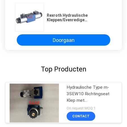
Rexroth Hydraulische
Kleppen/Evenredige
Richtingkleppen4wra6 Reeksen
Doorgaan
Top Producten
Hydraulische Type m-
3SEW10 Richtingseat
Klep met
Solenoïdeaandrijving
On request MOQ:1
CONTACT