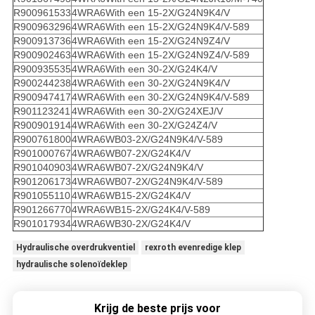
R900961533
4WRA6With een 15-2X/G24N9K4/V
R900963296
4WRA6With een 15-2X/G24N9K4/V-589
R900913736
4WRA6With een 15-2X/G24N9Z4/V
R900902463
4WRA6With een 15-2X/G24N9Z4/V-589
R900935535
4WRA6With een 30-2X/G24K4/V
R900244238
4WRA6With een 30-2X/G24N9K4/V
R900947417
4WRA6With een 30-2X/G24N9K4/V-589
R901123241
4WRA6With een 30-2X/G24XEJ/V
R900901914
4WRA6With een 30-2X/G24Z4/V
R900761800
4WRA6WB03-2X/G24N9K4/V-589
R901000767
4WRA6WB07-2X/G24K4/V
R901040903
4WRA6WB07-2X/G24N9K4/V
R901206173
4WRA6WB07-2X/G24N9K4/V-589
R901055110
4WRA6WB15-2X/G24K4/V
R901266770
4WRA6WB15-2X/G24K4/V-589
R901017934
4WRA6WB30-2X/G24K4/V
Hydraulische overdrukventiel
rexroth evenredige klep
hydraulische solenoïdeklep
Krijg de beste prijs voor