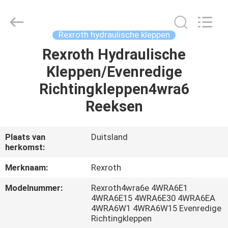
Saar
HK
Electronic
Limited.
All
Rexroth hydraulische kleppen
Rights
Reserved.
Rexroth Hydraulische
HUIS
Kleppen/Evenredige
PRODUCTEN
Richtingkleppen4wra6
Reeksen
ONGEVEER
ONS
Plaats van
Duitsland
herkomst:
FABRIEKSREIS
Merknaam:
Rexroth
Modelnummer:
Rexroth4wra6e 4WRA6E1
KWALITEITSCONTROLE
4WRA6E15 4WRA6E30 4WRA6EA
4WRA6W1 4WRA6W15 Evenredige
Richtingkleppen