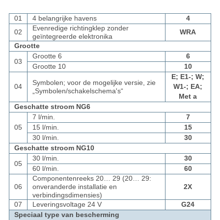
01
4 belangrijke havens
4
Evenredige richtingklep zonder
02
WRA
geïntegreerde elektronika
Grootte
Grootte 6
6
03
Grootte 10
10
E; E1-; W;
Symbolen; voor de mogelijke versie, zie
04
W1-; EA;
„Symbolen/schakelschema's“
Met a
Geschatte stroom NG6
7 l/min.
7
05
15 l/min.
15
30 l/min.
30
Geschatte stroom NG10
30 l/min.
30
05
60 l/min.
60
Componentenreeks 20… 29 (20… 29:
06
onveranderde installatie en
2X
verbindingsdimensies)
07
Leveringsvoltage 24 V
G24
Speciaal type van bescherming