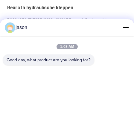
Rexroth hydraulische kleppen
R900425647 Z2DB6VC2-42/315 Rexroth Drukregelklep
jason
R901493886 4WRPEH10C3B100L-3X/M/24A1 Rexroth
4WRPEH-3X Serie Proportioneel Klep
1:03 AM
R901382312 4WRPEH6C3B12L-3X/M/24A1 Rexroth 4WRPEH-
3X serie klep
Good day, what product are you looking for?
populaire categorieën
Alle
Rexroth 
Rexroth 
Hydraulische Pomp
Hydraulische 
Kleppen
Het Element Van De 
Yuken Hydraulische 
Rexrothfilter
Pomp
Yuken Hydraulische 
Het Element Van De 
Klep
Hydacfilter