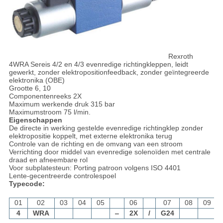
Rexroth
4WRA Sereis 4/2 en 4/3 evenredige richtingkleppen, leidt
gewerkt, zonder elektropositionfeedback, zonder geïntegreerde
elektronika (OBE)
Grootte 6, 10
Componentenreeks 2X
Maximum werkende druk 315 bar
Maximumstroom 75 l/min.
Eigenschappen
De directe in werking gestelde evenredige richtingklep zonder
elektropositie koppelt, met externe elektronika terug
Controle van de richting en de omvang van een stroom
Verrichting door middel van evenredige solenoïden met centrale
draad en afneembare rol
Voor subplatesteun: Porting patroon volgens ISO 4401
Lente-gecentreerde controlespoel
Typecode:
01
02
03
04
05
06
07
08
09
4
WRA
‒
2X
/
G24