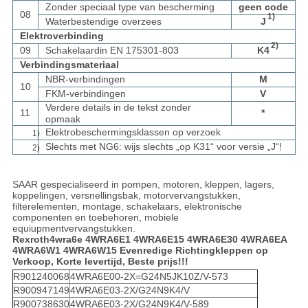
Zonder speciaal type van bescherming
geen code
08
1)
Waterbestendige overzees
J
Elektroverbinding
2)
09
Schakelaardin EN 175301-803
K4
Verbindingsmateriaal
NBR-verbindingen
M
10
FKM-verbindingen
V
Verdere details in de tekst zonder
11
*
opmaak
Elektrobeschermingsklassen op verzoek
1)
Slechts met NG6: wijs slechts „op K31“ voor versie „J“!
2)
SAAR gespecialiseerd in pompen, motoren, kleppen, lagers,
koppelingen, versnellingsbak, motorvervangstukken,
filterelementen, montage, schakelaars, elektronische
componenten en toebehoren, mobiele
equiupmentvervangstukken.
Rexroth4wra6e 4WRA6E1 4WRA6E15 4WRA6E30 4WRA6EA
4WRA6W1 4WRA6W15 Evenredige Richtingkleppen op
Verkoop, Korte levertijd, Beste prijs!!!
R901240068
4WRA6E00-2X=G24N5JK10Z/V-573
R900947149
4WRA6E03-2X/G24N9K4/V
R900738630
4WRA6E03-2X/G24N9K4/V-589