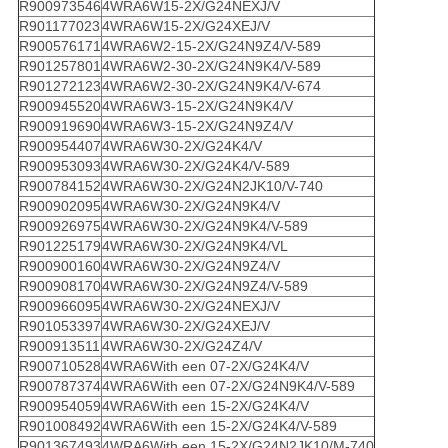
R900973546
4WRA6W15-2X/G24NEXJ/V
R901177023
4WRA6W15-2X/G24XEJ/V
R900576171
4WRA6W2-15-2X/G24N9Z4/V-589
R901257801
4WRA6W2-30-2X/G24N9K4/V-589
R901272123
4WRA6W2-30-2X/G24N9K4/V-674
R900945520
4WRA6W3-15-2X/G24N9K4/V
R900919690
4WRA6W3-15-2X/G24N9Z4/V
R900954407
4WRA6W30-2X/G24K4/V
R900953093
4WRA6W30-2X/G24K4/V-589
R900784152
4WRA6W30-2X/G24N2JK10/V-740
R900902095
4WRA6W30-2X/G24N9K4/V
R900926975
4WRA6W30-2X/G24N9K4/V-589
R901225179
4WRA6W30-2X/G24N9K4/VL
R900900160
4WRA6W30-2X/G24N9Z4/V
R900908170
4WRA6W30-2X/G24N9Z4/V-589
R900966095
4WRA6W30-2X/G24NEXJ/V
R901053397
4WRA6W30-2X/G24XEJ/V
R900913511
4WRA6W30-2X/G24Z4/V
R900710528
4WRA6With een 07-2X/G24K4/V
R900787374
4WRA6With een 07-2X/G24N9K4/V-589
R900954059
4WRA6With een 15-2X/G24K4/V
R901008492
4WRA6With een 15-2X/G24K4/V-589
R901367493
4WRA6With een 15-2X/G24N2JK10/M-740