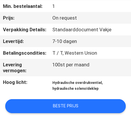
CONTACTEER
Min. bestelaantal:
1
ONS
Prijs:
On request
Verpakking Details:
Standaarddocument Vakje
VERZOEK
OM EEN
Levertijd:
7-10 dagen
CITAAT
Betalingscondities:
T / T, Western Union
Levering
100st per maand
SITEMAP
vermogen:
Hoog licht:
,
Hydraulische overdrukventiel
PRIVACY
hydraulische solenoïdeklep
POLICY
BESTE PRIJS