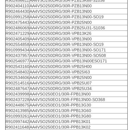
R902456611
AA4VSO250DRG/30R-PZB13K68-S1036
R902404110
AA4VSO250DRG/30R-PZB13N00
R902464430
AA4VSO250DRG/30R-PZB13N00
R910991258
AA4VSO250DRG/30R-PZB13N00-SO19
R902475443
AA4VSO250DRG/30R-PZB25N00
R902486069
AA4VSO250DRG/30R-PZB25U31-S1036
R902471229
AA4VSO250DRG/30R-VPB13K26
R902405409
AA4VSO250DRG/30R-VPB13N00
R902554858
AA4VSO250DRG/30R-VPB13N00-SO19
R910999434
AA4VSO250DRG/30R-VPB13N00-SO171
R902437957
AA4VSO250DRG/30R-VPB13N00-SO508
R902546977
AA4VSO250DRG/30R-VPB13N00ESO171
R902543160
AA4VSO250DRG/30R-VPB25H00
R902548402
AA4VSO250DRG/30R-VPB25I63
R902534606
AA4VSO250DRG/30R-VPB25N00
R902514516
AA4VSO250DRG/30R-VPB25U07
R902487647
AA4VSO250DRG/30R-VPB25U34
R902439998
AA4VSO250EO1/30R-FPB13N00
R902437228
AA4VSO250EO1/30R-FPB13N00-SO368
R902448675
AA4VSO250EO1/30R-PPB13G30
R902413985
AA4VSO250EO1/30R-PPB13G60
R910993261
AA4VSO250EO1/30R-PPB13G80
R910997442
AA4VSO250EO1/30R-PPB13K01
R902411648
AA4VSO250EO1/30R-PPB13K02