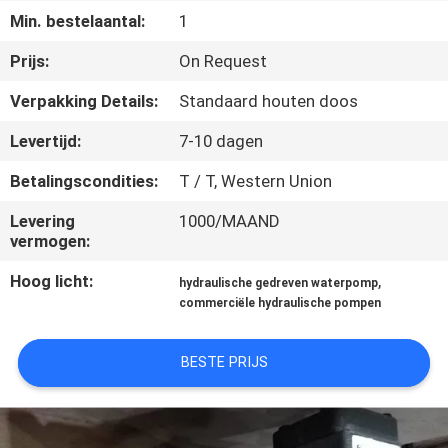
CONTACTEER
Min. bestelaantal:
1
ONS
Prijs:
On Request
Verpakking Details:
Standaard houten doos
VERZOEK
OM EEN
Levertijd:
7-10 dagen
CITAAT
Betalingscondities:
T / T, Western Union
Levering
1000/MAAND
SITEMAP
vermogen:
Hoog licht:
,
hydraulische gedreven waterpomp
PRIVACY
commerciële hydraulische pompen
POLICY
BESTE PRIJS