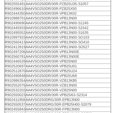
R902555491
AA4VSO250DR/30R-PZB25U35-S1057
R902496610
AA4VSO250DR/30R-PZB25X50
R902444350
AA4VSO250DR/30R-VPB13K02
R910988701
AA4VSO250DR/30R-VPB13N00
R902490690
AA4VSO250DR/30R-VPB13N00-S1245
R902445933
AA4VSO250DR/30R-VPB13N00-S1542
R902495552
AA4VSO250DR/30R-VPB13N00-S1635
R910997933
AA4VSO250DR/30R-VPB13N00-SO103
R902560413
AA4VSO250DR/30R-VPB13N00-SO410
R902413919
AA4VSO250DR/30R-VPB13N00-SO527
R902497206
AA4VSO250DR/30R-VPB13N00E
R902560781
AA4VSO250DR/30R-VPB13N00E
R902446539
AA4VSO250DR/30R-VPB25N00
R902520697
AA4VSO250DR/30R-VPB25U01
R902512870
AA4VSO250DR/30R-VPB25U24
R902490848
AA4VSO250DR/30R-VPB25U68
R910986354
AA4VSO250DR/30R-VZB13KB5
R902552076
AA4VSO250DR/30R-VZB13N00
R902532202
AA4VSO250DR/30R-VZB25N00
R902550023
AA4VSO250DR/30R-VPB25I63-S2314
R902411958
AA4VSO250DRG/30R-EPB13N00
R902550537
AA4VSO250DRG/30R-EPB25H00-S2079
R902455843
AA4VSO250DRG/30R-FPB13N00