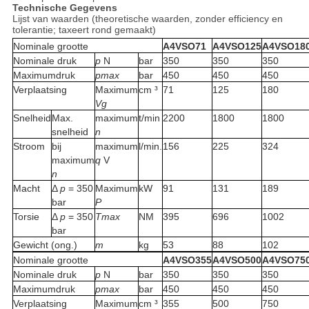
Technische Gegevens
Lijst van waarden (theoretische waarden, zonder efficiency en
tolerantie; taxeert rond gemaakt)
Nominale grootte
A4VSO71
A4VSO125
A4VSO18
Nominale druk
p
N
bar
350
350
350
Maximumdruk
pmax
bar
450
450
450
Verplaatsing
Maximum
cm ³
71
125
180
Vg
Snelheid
Max.
maximum
t/min
2200
1800
1800
snelheid
n
Stroom
bij
maximum
l/min.
156
225
324
maximum
q
V
n
Macht
Δ
p
= 350
Maximum
kW
91
131
189
bar
P
Torsie
Δ
p
= 350
Tmax
NM
395
696
1002
bar
Gewicht (ong.)
m
kg
53
88
102
Nominale grootte
A4VSO355
A4VSO500
A4VSO75
Nominale druk
p
N
bar
350
350
350
Maximumdruk
pmax
bar
450
450
450
Verplaatsing
Maximum
cm ³
355
500
750