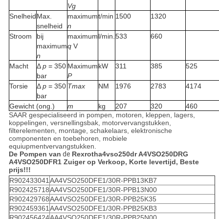
Vg
Snelheid
Max.
maximum
t/min
1500
1320
snelheid
n
Stroom
bij
maximum
l/min.
533
660
maximum
q
V
n
Macht
Δ
p
= 350
Maximum
kW
311
385
525
bar
P
Torsie
Δ
p
= 350
Tmax
NM
1976
2783
4174
bar
Gewicht (ong.)
m
kg
207
320
460
SAAR gespecialiseerd in pompen, motoren, kleppen, lagers,
koppelingen, versnellingsbak, motorvervangstukken,
filterelementen, montage, schakelaars, elektronische
componenten en toebehoren, mobiele
equiupmentvervangstukken.
De Pompen van
de
Rexrotha4vso250dr A4VSO250DRG
A4VSO250DFR1 Zuiger op Verkoop, Korte levertijd, Beste
prijs!!!
R902433041
AA4VSO250DFE1/30R-PPB13KB7
R902425718
AA4VSO250DFE1/30R-PPB13N00
R902429768
AA4VSO250DFE1/30R-PPB25K35
R902459361
AA4VSO250DFE1/30R-PPB25KB3
R902456424
AA4VSO250DFE1/30R-PPB25N00