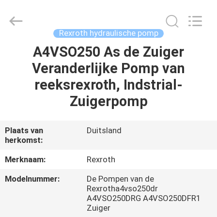
Saar
HK
Electronic
Limited.
All
Rexroth hydraulische pomp
Rights
Reserved.
A4VSO250 As de Zuiger
HUIS
Veranderlijke Pomp van
PRODUCTEN
reeksrexroth, Indstrial-
Zuigerpomp
ONGEVEER
ONS
Plaats van
Duitsland
herkomst:
FABRIEKSREIS
Merknaam:
Rexroth
Modelnummer:
De Pompen van de
KWALITEITSCONTROLE
Rexrotha4vso250dr
A4VSO250DRG A4VSO250DFR1
Zuiger