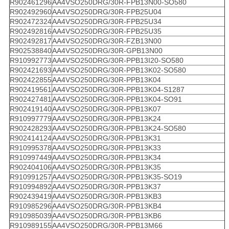
R902461296
AA4VSO250DRG/30R-FPB13N00-SO580
R902492960
AA4VSO250DRG/30R-FPB25U04
R902472324
AA4VSO250DRG/30R-FPB25U34
R902492816
AA4VSO250DRG/30R-FPB25U35
R902492817
AA4VSO250DRG/30R-FZB13N00
R902538840
AA4VSO250DRG/30R-GPB13N00
R910992773
AA4VSO250DRG/30R-PPB13I20-SO580
R902421693
AA4VSO250DRG/30R-PPB13K02-SO580
R902422855
AA4VSO250DRG/30R-PPB13K04
R902419561
AA4VSO250DRG/30R-PPB13K04-S1287
R902427481
AA4VSO250DRG/30R-PPB13K04-SO91
R902419140
AA4VSO250DRG/30R-PPB13K07
R910997779
AA4VSO250DRG/30R-PPB13K24
R902428293
AA4VSO250DRG/30R-PPB13K24-SO580
R902414124
AA4VSO250DRG/30R-PPB13K31
R910995378
AA4VSO250DRG/30R-PPB13K33
R910997449
AA4VSO250DRG/30R-PPB13K34
R902404106
AA4VSO250DRG/30R-PPB13K35
R910991257
AA4VSO250DRG/30R-PPB13K35-SO19
R910994892
AA4VSO250DRG/30R-PPB13K37
R902439419
AA4VSO250DRG/30R-PPB13KB3
R910985296
AA4VSO250DRG/30R-PPB13KB4
R910985039
AA4VSO250DRG/30R-PPB13KB6
R910989155
AA4VSO250DRG/30R-PPB13M66