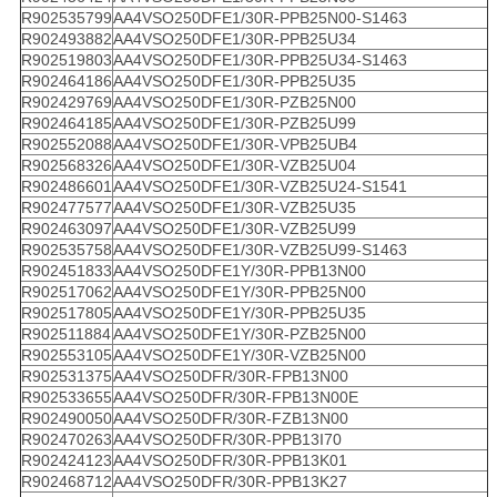
R902535799
AA4VSO250DFE1/30R-PPB25N00-S1463
R902493882
AA4VSO250DFE1/30R-PPB25U34
R902519803
AA4VSO250DFE1/30R-PPB25U34-S1463
R902464186
AA4VSO250DFE1/30R-PPB25U35
R902429769
AA4VSO250DFE1/30R-PZB25N00
R902464185
AA4VSO250DFE1/30R-PZB25U99
R902552088
AA4VSO250DFE1/30R-VPB25UB4
R902568326
AA4VSO250DFE1/30R-VZB25U04
R902486601
AA4VSO250DFE1/30R-VZB25U24-S1541
R902477577
AA4VSO250DFE1/30R-VZB25U35
R902463097
AA4VSO250DFE1/30R-VZB25U99
R902535758
AA4VSO250DFE1/30R-VZB25U99-S1463
R902451833
AA4VSO250DFE1Y/30R-PPB13N00
R902517062
AA4VSO250DFE1Y/30R-PPB25N00
R902517805
AA4VSO250DFE1Y/30R-PPB25U35
R902511884
AA4VSO250DFE1Y/30R-PZB25N00
R902553105
AA4VSO250DFE1Y/30R-VZB25N00
R902531375
AA4VSO250DFR/30R-FPB13N00
R902533655
AA4VSO250DFR/30R-FPB13N00E
R902490050
AA4VSO250DFR/30R-FZB13N00
R902470263
AA4VSO250DFR/30R-PPB13I70
R902424123
AA4VSO250DFR/30R-PPB13K01
R902468712
AA4VSO250DFR/30R-PPB13K27