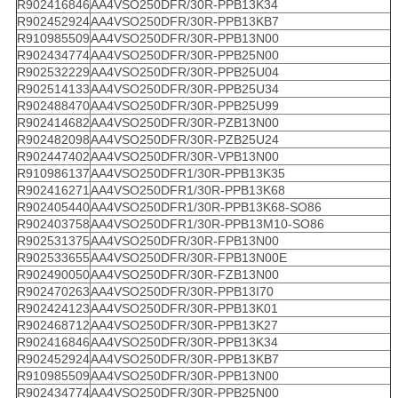
R902416846
AA4VSO250DFR/30R-PPB13K34
R902452924
AA4VSO250DFR/30R-PPB13KB7
R910985509
AA4VSO250DFR/30R-PPB13N00
R902434774
AA4VSO250DFR/30R-PPB25N00
R902532229
AA4VSO250DFR/30R-PPB25U04
R902514133
AA4VSO250DFR/30R-PPB25U34
R902488470
AA4VSO250DFR/30R-PPB25U99
R902414682
AA4VSO250DFR/30R-PZB13N00
R902482098
AA4VSO250DFR/30R-PZB25U24
R902447402
AA4VSO250DFR/30R-VPB13N00
R910986137
AA4VSO250DFR1/30R-PPB13K35
R902416271
AA4VSO250DFR1/30R-PPB13K68
R902405440
AA4VSO250DFR1/30R-PPB13K68-SO86
R902403758
AA4VSO250DFR1/30R-PPB13M10-SO86
R902531375
AA4VSO250DFR/30R-FPB13N00
R902533655
AA4VSO250DFR/30R-FPB13N00E
R902490050
AA4VSO250DFR/30R-FZB13N00
R902470263
AA4VSO250DFR/30R-PPB13I70
R902424123
AA4VSO250DFR/30R-PPB13K01
R902468712
AA4VSO250DFR/30R-PPB13K27
R902416846
AA4VSO250DFR/30R-PPB13K34
R902452924
AA4VSO250DFR/30R-PPB13KB7
R910985509
AA4VSO250DFR/30R-PPB13N00
R902434774
AA4VSO250DFR/30R-PPB25N00