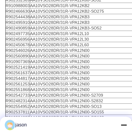
R902532369
AA10VSO28DR/31R-VPA12K68-SO52
R910988003
AA10VSO28DR/31R-VPA12KB2
R902466630
AA10VSO28DR/31R-VPA12KB2-SO275
R902544438
AA10VSO28DR/31R-VPA12KB3
R902495910
AA10VSO28DR/31R-VPA12KB3
R902490859
AA10VSO28DR/31R-VPA12KB3-SO52
R902497735
AA10VSO28DR/31R-VPA12L10
R902456956
AA10VSO28DR/31R-VPA12L30
R902450678
AA10VSO28DR/31R-VPA12L60
R902546026
AA10VSO28DR/31R-VPA12N00
R902560890
AA10VSO28DR/31R-VPA12N00
R910907369
AA10VSO28DR/31R-VPA12N00
R902521419
AA10VSO28DR/31R-VPA12N00
R902561637
AA10VSO28DR/31R-VPA12N00
R902544817
AA10VSO28DR/31R-VPA12N00
R902561253
AA10VSO28DR/31R-VPA12N00
R902551868
AA10VSO28DR/31R-VPA12N00
R902542733
AA10VSO28DR/31R-VPA12N00-S2709
R902482314
AA10VSO28DR/31R-VPA12N00-S2832
R902554952
AA10VSO28DR/31R-VPA12N00-SO13
R902537811
AA10VSO28DR/31R-VPA12N00-SO155
R910984627
AA10VSO28DR/31R-VPA12N00-SO169
R902541903
AA10VSO28DR/31R-VPA12N00C-S2709
jason
R902473432
AA10VSO28DR/31R-VPA12N00C-S2709