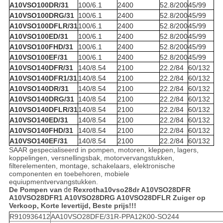
A10VSO100DR/31
100/6.1
2400
52.8/200
45/99
A10VSO100DRG/31
100/6.1
2400
52.8/200
45/99
A10VSO100DFLR/31
100/6.1
2400
52.8/200
45/99
A10VSO100ED/31
100/6.1
2400
52.8/200
45/99
A10VSO100FHD/31
100/6.1
2400
52.8/200
45/99
A10VSO100EF/31
100/6.1
2400
52.8/200
45/99
A10VSO140DFR/31
140/8.54
2100
22.2/84
60/132
A10VSO140DFR1/31
140/8.54
2100
22.2/84
60/132
A10VSO140DR/31
140/8.54
2100
22.2/84
60/132
A10VSO140DRG/31
140/8.54
2100
22.2/84
60/132
A10VSO140DFLR/31
140/8.54
2100
22.2/84
60/132
A10VSO140ED/31
140/8.54
2100
22.2/84
60/132
A10VSO140FHD/31
140/8.54
2100
22.2/84
60/132
A10VSO140EF/31
140/8.54
2100
22.2/84
60/132
SAAR gespecialiseerd in pompen, motoren, kleppen, lagers,
koppelingen, versnellingsbak, motorvervangstukken,
filterelementen, montage, schakelaars, elektronische
componenten en toebehoren, mobiele
equiupmentvervangstukken.
De Pompen van
de
Rexrotha10vso28dr A10VSO28DFR
A10VSO28DFR1 A10VSO28DRG A10VSO28DFLR Zuiger op
Verkoop, Korte levertijd, Beste prijs!!!
R910936412
AA10VSO28DFE/31R-PPA12K00-SO244