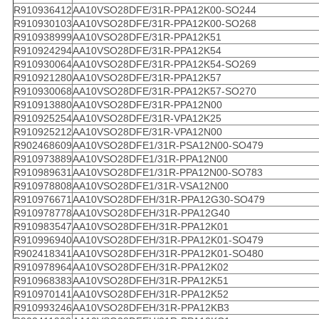
R910936412
AA10VSO28DFE/31R-PPA12K00-SO244
R910930103
AA10VSO28DFE/31R-PPA12K00-SO268
R910938999
AA10VSO28DFE/31R-PPA12K51
R910924294
AA10VSO28DFE/31R-PPA12K54
R910930064
AA10VSO28DFE/31R-PPA12K54-SO269
R910921280
AA10VSO28DFE/31R-PPA12K57
R910930068
AA10VSO28DFE/31R-PPA12K57-SO270
R910913880
AA10VSO28DFE/31R-PPA12N00
R910925254
AA10VSO28DFE/31R-VPA12K25
R910925212
AA10VSO28DFE/31R-VPA12N00
R902468609
AA10VSO28DFE1/31R-PSA12N00-SO479
R910973889
AA10VSO28DFE1/31R-PPA12N00
R910989631
AA10VSO28DFE1/31R-PPA12N00-SO783
R910978808
AA10VSO28DFE1/31R-VSA12N00
R910976671
AA10VSO28DFEH/31R-PPA12G30-SO479
R910978778
AA10VSO28DFEH/31R-PPA12G40
R910983547
AA10VSO28DFEH/31R-PPA12K01
R910996940
AA10VSO28DFEH/31R-PPA12K01-SO479
R902418341
AA10VSO28DFEH/31R-PPA12K01-SO480
R910978964
AA10VSO28DFEH/31R-PPA12K02
R910968383
AA10VSO28DFEH/31R-PPA12K51
R910970141
AA10VSO28DFEH/31R-PPA12K52
R910993246
AA10VSO28DFEH/31R-PPA12KB3