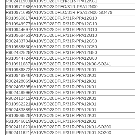
R902411903
AA10VSO28DFEH/31R-PPA12KC1
R910971988
AA10VSO28DFEO/31R-PSA12N00
R910971699
AA10VSO28DFEO/31R-PSA12N00-SO479
R910960817
AA10VSO28DFLR/31R-PPA12G10
R910949977
AA10VSO28DFLR/31R-PPA12G10
R910944697
AA10VSO28DFLR/31R-PPA12G10
R910968451
AA10VSO28DFLR/31R-PPA12G10
R902433704
AA10VSO28DFLR/31R-PPA12G50
R910938830
AA10VSO28DFLR/31R-PPA12G50
R902432528
AA10VSO28DFLR/31R-PPA12G80
R910944724
AA10VSO28DFLR/31R-PPA12G80
R910911687
AA10VSO28DFLR/31R-PPA12K00-SO241
R910936872
AA10VSO28DFLR/31R-PPA12K01
R910948948
AA10VSO28DFLR/31R-PPA12K01
R902428069
AA10VSO28DFLR/31R-PPA12K01
R902405395
AA10VSO28DFLR/31R-PPA12K01
R902448996
AA10VSO28DFLR/31R-PPA12K01
R902412412
AA10VSO28DFLR/31R-PPA12K01
R910962221
AA10VSO28DFLR/31R-PPA12K01
R902433889
AA10VSO28DFLR/31R-PPA12K01
R910908528
AA10VSO28DFLR/31R-PPA12K01
R910946019
AA10VSO28DFLR/31R-PPA12K01
R902411620
AA10VSO28DFLR/31R-PPA12K01-SO200
R902411621
AA10VSO28DFLR/31R-PPA12K01-SO200