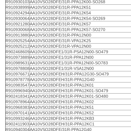
R910930103
AA10VSO28DFE/31R-PPA12K00-SO268
R910938999
AA10VSO28DFE/31R-PPA12K51
R910924294
AA10VSO28DFE/31R-PPA12K54
R910930064
AA10VSO28DFE/31R-PPA12K54-SO269
R910921280
AA10VSO28DFE/31R-PPA12K57
R910930068
AA10VSO28DFE/31R-PPA12K57-SO270
R910913880
AA10VSO28DFE/31R-PPA12N00
R910925254
AA10VSO28DFE/31R-VPA12K25
R910925212
AA10VSO28DFE/31R-VPA12N00
R902468609
AA10VSO28DFE1/31R-PSA12N00-SO479
R910973889
AA10VSO28DFE1/31R-PPA12N00
R910989631
AA10VSO28DFE1/31R-PPA12N00-SO783
R910978808
AA10VSO28DFE1/31R-VSA12N00
R910976671
AA10VSO28DFEH/31R-PPA12G30-SO479
R910978778
AA10VSO28DFEH/31R-PPA12G40
R910983547
AA10VSO28DFEH/31R-PPA12K01
R910996940
AA10VSO28DFEH/31R-PPA12K01-SO479
R902418341
AA10VSO28DFEH/31R-PPA12K01-SO480
R910978964
AA10VSO28DFEH/31R-PPA12K02
R910968383
AA10VSO28DFEH/31R-PPA12K51
R910970141
AA10VSO28DFEH/31R-PPA12K52
R910993246
AA10VSO28DFEH/31R-PPA12KB3
R902411903
AA10VSO28DFEH/31R-PPA12KC1
R910940304
AA10VSO28DFE/31R-PPA12G40