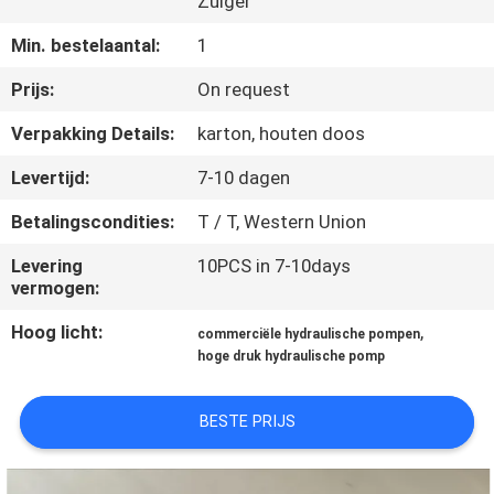
Zuiger
CONTACTEER
ONS
Min. bestelaantal:
1
Prijs:
On request
VERZOEK
Verpakking Details:
karton, houten doos
OM EEN
Levertijd:
7-10 dagen
CITAAT
Betalingscondities:
T / T, Western Union
SITEMAP
Levering
10PCS in 7-10days
vermogen:
PRIVACY
Hoog licht:
,
commerciële hydraulische pompen
hoge druk hydraulische pomp
POLICY
BESTE PRIJS