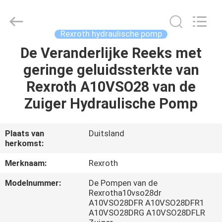
Saar
HK
Electronic
Limited.
All
Rexroth hydraulische pomp
Rights
Reserved.
De Veranderlijke Reeks met
HUIS
geringe geluidssterkte van
PRODUCTEN
Rexroth A10VSO28 van de
Zuiger Hydraulische Pomp
ONGEVEER
ONS
Plaats van
Duitsland
herkomst:
FABRIEKSREIS
Merknaam:
Rexroth
Modelnummer:
De Pompen van de
KWALITEITSCONTROLE
Rexrotha10vso28dr
A10VSO28DFR A10VSO28DFR1
A10VSO28DRG A10VSO28DFLR