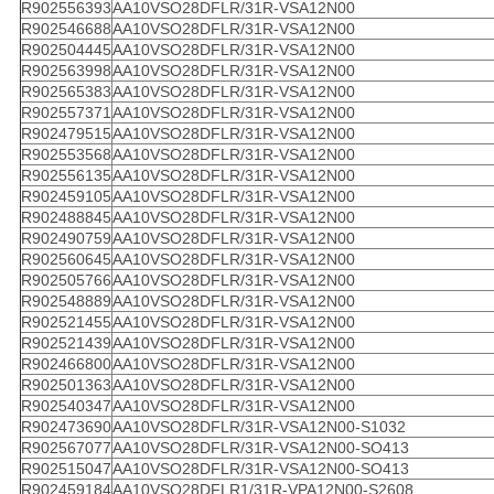
R902556393
AA10VSO28DFLR/31R-VSA12N00
R902546688
AA10VSO28DFLR/31R-VSA12N00
R902504445
AA10VSO28DFLR/31R-VSA12N00
R902563998
AA10VSO28DFLR/31R-VSA12N00
R902565383
AA10VSO28DFLR/31R-VSA12N00
R902557371
AA10VSO28DFLR/31R-VSA12N00
R902479515
AA10VSO28DFLR/31R-VSA12N00
R902553568
AA10VSO28DFLR/31R-VSA12N00
R902556135
AA10VSO28DFLR/31R-VSA12N00
R902459105
AA10VSO28DFLR/31R-VSA12N00
R902488845
AA10VSO28DFLR/31R-VSA12N00
R902490759
AA10VSO28DFLR/31R-VSA12N00
R902560645
AA10VSO28DFLR/31R-VSA12N00
R902505766
AA10VSO28DFLR/31R-VSA12N00
R902548889
AA10VSO28DFLR/31R-VSA12N00
R902521455
AA10VSO28DFLR/31R-VSA12N00
R902521439
AA10VSO28DFLR/31R-VSA12N00
R902466800
AA10VSO28DFLR/31R-VSA12N00
R902501363
AA10VSO28DFLR/31R-VSA12N00
R902540347
AA10VSO28DFLR/31R-VSA12N00
R902473690
AA10VSO28DFLR/31R-VSA12N00-S1032
R902567077
AA10VSO28DFLR/31R-VSA12N00-SO413
R902515047
AA10VSO28DFLR/31R-VSA12N00-SO413
R902459184
AA10VSO28DFLR1/31R-VPA12N00-S2608