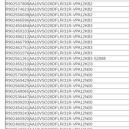
R902537808
AA10VSO28DFLR/31R-VPA12KB2
R902474623
AA10VSO28DFLR/31R-VPA12KB2
R902556038
AA10VSO28DFLR/31R-VPA12KB2
R902466596
AA10VSO28DFLR/31R-VPA12KB2
R902450484
AA10VSO28DFLR/31R-VPA12KB3
R902459103
AA10VSO28DFLR/31R-VPA12KB3
R902486212
AA10VSO28DFLR/31R-VPA12KB3
R902466799
AA10VSO28DFLR/31R-VPA12KB3
R902463751
AA10VSO28DFLR/31R-VPA12KB3
R902501076
AA10VSO28DFLR/31R-VPA12KB3
R902561261
AA10VSO28DFLR/31R-VPA12KB3-S2888
R902455210
AA10VSO28DFLR/31R-VPA12KD3
R902564259
AA10VSO28DFLR/31R-VPA12N00
R902570091
AA10VSO28DFLR/31R-VPA12N00
R902569429
AA10VSO28DFLR/31R-VPA12N00
R902560625
AA10VSO28DFLR/31R-VPA12N00
R902548065
AA10VSO28DFLR/31R-VPA12N00
R902536447
AA10VSO28DFLR/31R-VPA12N00
R910939203
AA10VSO28DFLR/31R-VPA12N00
R902454241
AA10VSO28DFLR/31R-VPA12N00
R910939243
AA10VSO28DFLR/31R-VPA12N00
R902460920
AA10VSO28DFLR/31R-VPA12N00
R902460921
AA10VSO28DFLR/31R-VPA12N00