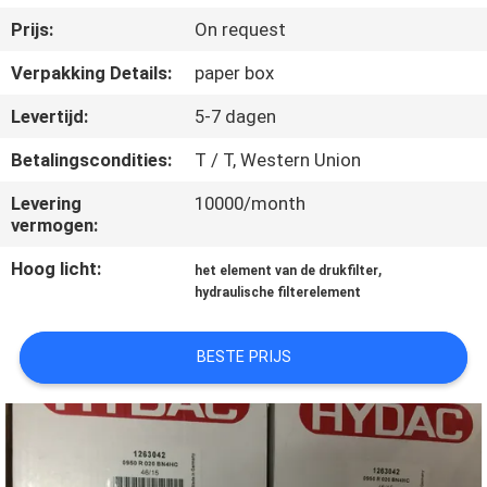
CONTACTEER
Prijs:
On request
ONS
Verpakking Details:
paper box
VERZOEK
Levertijd:
5-7 dagen
OM EEN
Betalingscondities:
T / T, Western Union
CITAAT
Levering
10000/month
vermogen:
SITEMAP
Hoog licht:
,
het element van de drukfilter
hydraulische filterelement
PRIVACY
BESTE PRIJS
POLICY