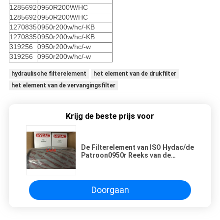
1285692
0950R200W/HC
1285692
0950R200W/HC
1270835
0950r200w/hc/-KB
1270835
0950r200w/hc/-KB
319256
0950r200w/hc/-w
319256
0950r200w/hc/-w
hydraulische filterelement
het element van de drukfilter
het element van de vervangingsfilter
Krijg de beste prijs voor
De Filterelement van ISO Hydac/de
Patroon0950r Reeks van de
Waterfilter
Doorgaan