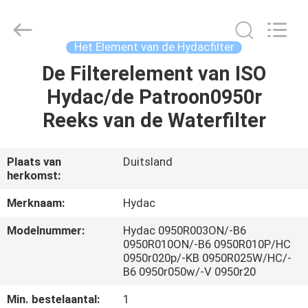
Saar
HK
Electronic
Limited.
All
Het Element van de Hydacfilter
Rights
Reserved.
De Filterelement van ISO
HUIS
Hydac/de Patroon0950r
PRODUCTEN
Reeks van de Waterfilter
ONGEVEER
Plaats van
Duitsland
herkomst:
ONS
Merknaam:
Hydac
FABRIEKSREIS
Modelnummer:
Hydac 0950R003ON/-B6
0950R010ON/-B6 0950R010P/HC
0950r020p/-KB 0950R025W/HC/-
KWALITEITSCONTROLE
B6 0950r050w/-V 0950r20
Min. bestelaantal:
1