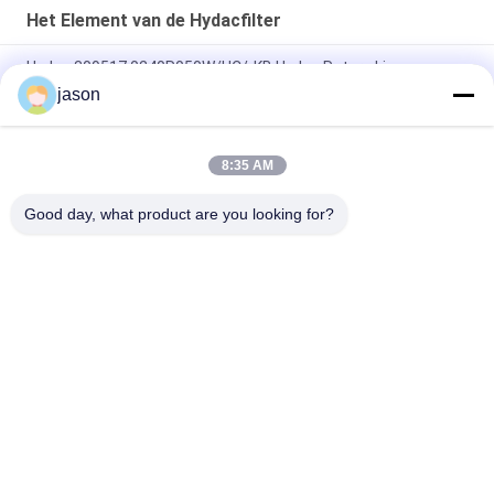
Het Element van de Hydacfilter
Hydac 309517 0240R050W/HC/-KB Hydac Return Line
Elements
jason
Hydac 1263053 1300R010ON Return Line Element
8:35 AM
Hydac 1253043 0060d010bh4hc/-v het Element van de
Drukfilter
Good day, what product are you looking for?
populaire categorieën
Alle
Rexroth 
Rexroth 
Hydraulische Pomp
Hydraulische 
Kleppen
Het Element Van De 
Yuken Hydraulische 
Rexrothfilter
Pomp
Yuken Hydraulische 
Het Element Van De 
Klep
Hydacfilter