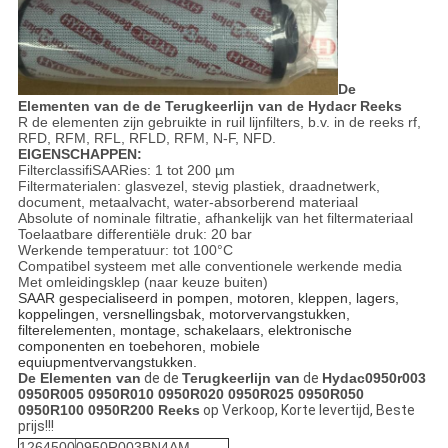
De
Elementen van de de Terugkeerlijn van de Hydacr Reeks
R de elementen zijn gebruikte in ruil lijnfilters, b.v. in de reeks rf,
RFD, RFM, RFL, RFLD, RFM, N-F, NFD.
EIGENSCHAPPEN:
FilterclassifiSAARies: 1 tot 200 µm
Filtermaterialen: glasvezel, stevig plastiek, draadnetwerk,
document, metaalvacht, water-absorberend materiaal
Absolute of nominale filtratie, afhankelijk van het filtermateriaal
Toelaatbare differentiële druk: 20 bar
Werkende temperatuur: tot 100°C
Compatibel systeem met alle conventionele werkende media
Met omleidingsklep (naar keuze buiten)
SAAR gespecialiseerd in pompen, motoren, kleppen, lagers,
koppelingen, versnellingsbak, motorvervangstukken,
filterelementen, montage, schakelaars, elektronische
componenten en toebehoren, mobiele
equiupmentvervangstukken.
De Elementen van
de de
Terugkeerlijn van
de
Hydac0950r003
0950R005 0950R010 0950R020 0950R025 0950R050
0950R100 0950R200 Reeks
op Verkoop, Korte levertijd, Beste
prijs!!!
1264500
0950R003BN4AM