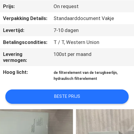
CONTACTEER
Prijs:
On request
ONS
Verpakking Details:
Standaarddocument Vakje
Levertijd:
7-10 dagen
VERZOEK
OM EEN
Betalingscondities:
T / T, Western Union
CITAAT
Levering
100st per maand
vermogen:
SITEMAP
Hoog licht:
,
de filterelement van de terugkeerlijn
hydraulisch filterelement
PRIVACY
BESTE PRIJS
POLICY