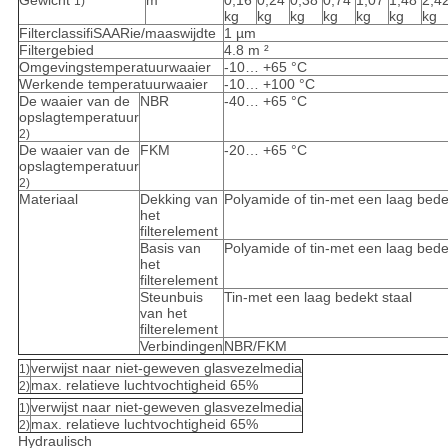
Gewicht
m
0,16
0,24
0,38
0,74
1,07
1,48
2,4
1)
kg
kg
kg
kg
kg
kg
kg
FilterclassifiSAARie/maaswijdte
1 µm
Filtergebied
4.8 m ²
Omgevingstemperatuurwaaier
-10… +65 °C
Werkende temperatuurwaaier
-10… +100 °C
De waaier van de
NBR
-40… +65 °C
opslagtemperatuur
2)
De waaier van de
FKM
-20… +65 °C
opslagtemperatuur
2)
Materiaal
Dekking van
Polyamide of tin-met een laag bede
het
filterelement
Basis van
Polyamide of tin-met een laag bede
het
filterelement
Steunbuis
Tin-met een laag bedekt staal
van het
filterelement
Verbindingen
NBR/FKM
verwijst naar niet-geweven glasvezelmedia
1)
max. relatieve luchtvochtigheid 65%
2)
verwijst naar niet-geweven glasvezelmedia
1)
max. relatieve luchtvochtigheid 65%
2)
Hydraulisch