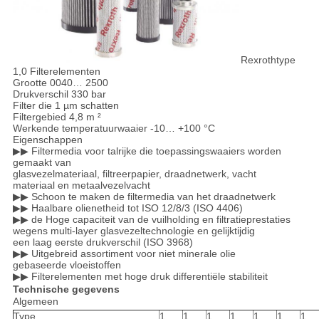
Rexrothtype
1,0 Filterelementen
Grootte 0040… 2500
Drukverschil 330 bar
Filter die 1 µm schatten
Filtergebied 4,8 m ²
Werkende temperatuurwaaier -10… +100 °C
Eigenschappen
▶▶ Filtermedia voor talrijke die toepassingswaaiers worden
gemaakt van
glasvezelmateriaal, filtreerpapier, draadnetwerk, vacht
materiaal en metaalvezelvacht
▶▶ Schoon te maken de filtermedia van het draadnetwerk
▶▶ Haalbare olienetheid tot ISO 12/8/3 (ISO 4406)
▶▶ de Hoge capaciteit van de vuilholding en filtratieprestaties
wegens multi-layer glasvezeltechnologie en gelijktijdig
een laag eerste drukverschil (ISO 3968)
▶▶ Uitgebreid assortiment voor niet minerale olie
gebaseerde vloeistoffen
▶▶ Filterelementen met hoge druk differentiële stabiliteit
Technische gegevens
Algemeen
Type
1.
1.
1.
1.
1.
1.
1.