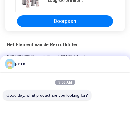
Laagrexroth met
Glasvezelmateriaal 1,0270
Grootte 1,0400 1,0630
Doorgaan
Het Element van de Rexrothfilter
R928006320 Rexroth Type 2.0018G filterelementen
2.0018G25-A00-0-M
jason
R928011260 Rexroth Type 1.0 filterelementen 1.0060H6XL-
AHV-0-V
5:53 AM
R928005997 1.0630PWR3A000M Rexroth-Filterelementen
Good day, what product are you looking for?
populaire categorieën
Alle
Rexroth 
Rexroth 
Hydraulische Pomp
Hydraulische 