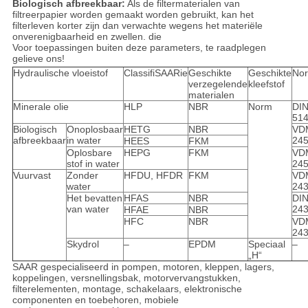
Biologisch afbreekbaar:
Als de filtermaterialen van
filtreerpapier worden gemaakt worden gebruikt, kan het
filterleven korter zijn dan verwachte wegens het materiële
onverenigbaarheid en zwellen. die
Voor toepassingen buiten deze parameters, te raadplegen
gelieve ons!
Hydraulische vloeistof
ClassifiSAARie
Geschikte
Geschikte
No
verzegelende
kleefstof
materialen
Minerale olie
HLP
NBR
Norm
DI
51
Biologisch
Onoplosbaar
HETG
NBR
VD
afbreekbaar
in water
24
HEES
FKM
Oplosbare
HEPG
FKM
VD
stof in water
24
Vuurvast
Zonder
HFDU, HFDR
FKM
VD
water
24
Het bevatten
HFAS
NBR
DI
van water
24
HFAE
NBR
HFC
NBR
VD
24
Skydrol
‒
EPDM
Speciaal
‒
„H“
SAAR gespecialiseerd in pompen, motoren, kleppen, lagers,
koppelingen, versnellingsbak, motorvervangstukken,
filterelementen, montage, schakelaars, elektronische
componenten en toebehoren, mobiele