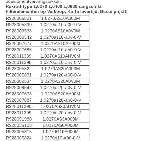
equiupmentvervangstukken.
Rexrothtype 1,0270 1,0400 1,0630 rangschikt
Filterelementen op Verkoop, Korte levertijd, Beste prijs!!!
R928005821
1.0270AS10A000M
R928005830
1.0270as10-a00-0-V
R928009533
1.0270AS10A0V0M
R928009542
1.0270as10-a0v-0-V
R928007677
1.0270AS10AH00M
R928007686
1.0270as10-ah0-0-V
R928011389
1.0270AS10AHV0M
R928011398
1.0270as10-ahv-0-V
R928005822
1.0270AS20A000M
R928005831
1.0270as20-a00-0-V
R928009534
1.0270AS20A0V0M
R928009543
1.0270as20-a0v-0-V
R928007678
1.0270AS20AH00M
R928007687
1.0270as20-ah0-0-V
R928011390
1.0270AS20AHV0M
R928011399
1.0270as20-ahv-0-V
R928051980
1.0270AS3A000M
R928035103
1.0270AS6A000M
R928005815
1.0270G10A000M
R928005824
1.0270g10-a00-0-V