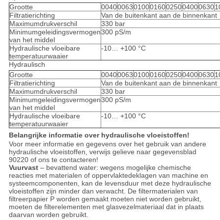
Grootte
0040
0063
0100
0160
0250
0400
0630
1
Filtratierichting
Van de buitenkant aan de binnenkant
Maximumdrukverschil
330 bar
Minimumgeleidingsvermogen
300 pS/m
van het middel
Hydraulische vloeibare
-10… +100 °C
temperatuurwaaier
Hydraulisch
Grootte
0040
0063
0100
0160
0250
0400
0630
1
Filtratierichting
Van de buitenkant aan de binnenkant
Maximumdrukverschil
330 bar
Minimumgeleidingsvermogen
300 pS/m
van het middel
Hydraulische vloeibare
-10… +100 °C
temperatuurwaaier
Belangrijke informatie over hydraulische vloeistoffen!
Voor meer informatie en gegevens over het gebruik van andere
hydraulische vloeistoffen, verwijs gelieve naar gegevensblad
90220 of ons te contacteren!
Vuurvast
– bevattend water: wegens mogelijke chemische
reacties met materialen of oppervlaktedeklagen van machine en
systeemcomponenten, kan de levensduur met deze hydraulische
vloeistoffen zijn minder dan verwacht. De filtermaterialen van
filtreerpapier P worden gemaakt moeten niet worden gebruikt,
moeten de filterelementen met glasvezelmateriaal dat in plaats
daarvan worden gebruikt.