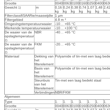
Grootte
0040
0063
0100
0160
0250
0400
063
Gewicht
m
0,16
0,24
0,38
0,74
1,07
1,48
2,4
1)
kg
kg
kg
kg
kg
kg
kg
FilterclassifiSAARie/maaswijdte
1 µm
Filtergebied
4.8 m ²
Omgevingstemperatuurwaaier
-10… +65 °C
Werkende temperatuurwaaier
-10… +100 °C
De waaier van de
NBR
-40… +65 °C
opslagtemperatuur
2)
De waaier van de
FKM
-20… +65 °C
opslagtemperatuur
2)
Materiaal
Dekking van
Polyamide of tin-met een laag bede
het
filterelement
Basis van
Polyamide of tin-met een laag bede
het
filterelement
Steunbuis
Tin-met een laag bedekt staal
van het
filterelement
Verbindingen
NBR/FKM
Algemeen
Type
1.
1.
1.
1.
1.
1.
1.
Grootte
0040
0063
0100
0160
0250
0400
063