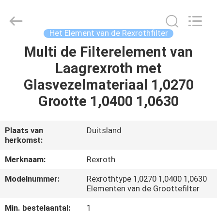
Saar
HK
Electronic
Limited.
All
Het Element van de Rexrothfilter
Rights
Reserved.
Multi de Filterelement van
HUIS
Laagrexroth met
PRODUCTEN
Glasvezelmateriaal 1,0270
Grootte 1,0400 1,0630
ONGEVEER
ONS
Plaats van
Duitsland
herkomst:
FABRIEKSREIS
Merknaam:
Rexroth
Modelnummer:
Rexrothtype 1,0270 1,0400 1,0630
KWALITEITSCONTROLE
Elementen van de Groottefilter
Min. bestelaantal:
1