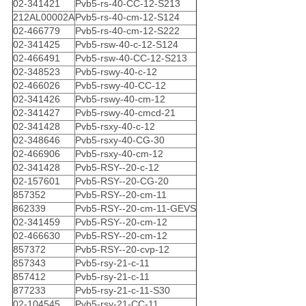
02-341421
Pvb5-rs-40-CC-12-S213
212AL00002A
Pvb5-rs-40-cm-12-S124
02-466779
Pvb5-rs-40-cm-12-S222
02-341425
Pvb5-rsw-40-c-12-S124
02-466491
Pvb5-rsw-40-CC-12-S213
02-348523
Pvb5-rswy-40-c-12
02-466026
Pvb5-rswy-40-CC-12
02-341426
Pvb5-rswy-40-cm-12
02-341427
Pvb5-rswy-40-cmcd-21
02-341428
Pvb5-rsxy-40-c-12
02-348646
Pvb5-rsxy-40-CG-30
02-466906
Pvb5-rsxy-40-cm-12
02-341428
Pvb5-RSY--20-c-12
02-157601
Pvb5-RSY--20-CG-20
857352
Pvb5-RSY--20-cm-11
862339
Pvb5-RSY--20-cm-11-GEVS
02-341459
Pvb5-RSY--20-cm-12
02-466630
Pvb5-RSY--20-cm-12
857372
Pvb5-RSY--20-cvp-12
857343
Pvb5-rsy-21-c-11
857412
Pvb5-rsy-21-c-11
877233
Pvb5-rsy-21-c-11-S30
02-104545
Pvb5-rsy-21-CC-11