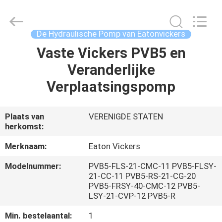
Saar
HK
Electronic
Limited.
All
De Hydraulische Pomp van Eatonvickers
Rights
Reserved.
Vaste Vickers PVB5 en
HUIS
Veranderlijke
PRODUCTEN
Verplaatsingspomp
ONGEVEER
Plaats van
VERENIGDE STATEN
herkomst:
ONS
Merknaam:
Eaton Vickers
FABRIEKSREIS
Modelnummer:
PVB5-FLS-21-CMC-11 PVB5-FLSY-
21-CC-11 PVB5-RS-21-CG-20
PVB5-FRSY-40-CMC-12 PVB5-
KWALITEITSCONTROLE
LSY-21-CVP-12 PVB5-R
Min. bestelaantal:
1