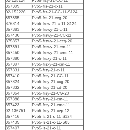
02-125124
Pvb5-flsy-21-CC-11
857399
Pvb5-frs-21-c-11
02-152226
Pvb5-frs-21-CC-11-S124
857355
Pvb5-frs-21-ccg-20
876314
Pvb5-frsw-21-c-11-S124
857383
Pvb5-frswy-21-c-11
857430
Pvb5-frswy-21-CC-11
875857
Pvb5-frswy-21-ccg-20
857391
Pvb5-frswy-21-cm-11
857450
Pvb5-frswy-21-cmc-11
857380
Pvb5-frsxy-21-c-11
857397
Pvb5-frsxy-21-cm-11
857331
Pvb5-frsy-21-c-11
857410
Pvb5-frsy-21-CC-11
857324
Pvb5-frsy-21-ccg-20
857332
Pvb5-frsy-21-cd-20
857354
Pvb5-frsy-21-CG-20
857388
Pvb5-frsy-21-cm-11
857423
Pvb5-frsy-21-cmc-11
02-136751
Pvb5-frsy-21-cvp-12
857416
Pvb5-ls-21-c-11-S124
857435
Pvb5-ls-21-c-11-S85
857407
Pvb5-ls-21-c-11