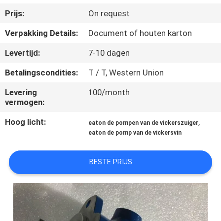
CONTACTEER
Prijs:
On request
ONS
Verpakking Details:
Document of houten karton
VERZOEK
Levertijd:
7-10 dagen
OM EEN
Betalingscondities:
T / T, Western Union
CITAAT
Levering
100/month
vermogen:
SITEMAP
Hoog licht:
,
eaton de pompen van de vickerszuiger
eaton de pomp van de vickersvin
PRIVACY
BESTE PRIJS
POLICY