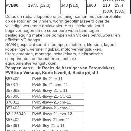
PVB90
197,5 [12,0]
348 [91,9]
1800
210
29,4
[3000]
[39,5]
De as en radiale lopende ontruiming, samen met smeeroliefilm
op de rotor en de vinnen, wordt geoptimaliseerd over de
volledige werkende drukwaaier. Het uitstekende koud-
beginvermogen en de superieure weerstand tegen
beslaglegging maken de pompen van Vickers betrouwbaar en
efficiënt VQ hoogst.
SAAR gespecialiseerd in pompen, motoren, kleppen, lagers,
koppelingen, versnellingsbak, motorvervangstukken,
filterelementen, montage, schakelaars, elektronische
componenten en toebehoren, mobiele
equiupmentvervangstukken.
Pompen van
de de
Reeks de Aszuiger van Eatonvickers
PVB5 op Verkoop, Korte levertijd, Beste prijs!!!
857400
Pvb5-fls-21-c-11
857370
Pvb5-fls-21-cmc-11
857382
Pvb5-flswy-21-c-11
857396
Pvb5-flswy-21-CC-11
876011
Pvb5-flswy-21-cm-11
857403
Pvb5-flswy-21-cmc-11
02-126049
Pvb5-flswy-21-cvp-12
857402
Pvb5-flsxy-21-cm-11
857381
Pvb5-flsy-21-c-11