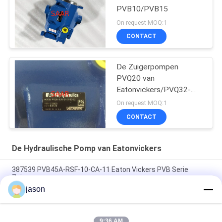
PVB10/PVB15
On request MOQ:1
CONTACT
De Zuigerpompen
PVQ20 van
Eatonvickers/PVQ32-
Reeksen
On request MOQ:1
CONTACT
De Hydraulische Pomp van Eatonvickers
387539 PVB45A-RSF-10-CA-11 Eaton Vickers PVB Serie
Zuigerpomp
jason
Eaton Vickers 430567-AAL 3525VQ30A21-1AA20L High Speed,
High Presure Pumps
9:36 AM