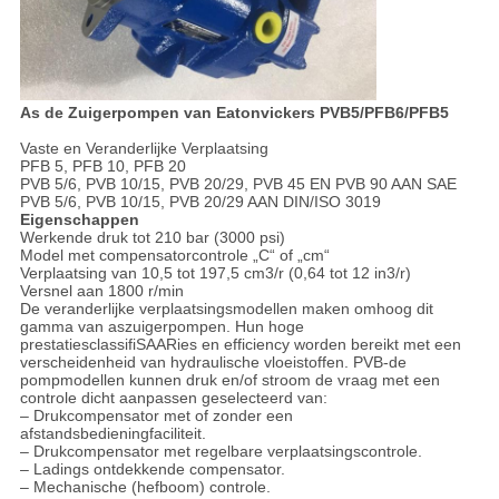
As de Zuigerpompen van Eatonvickers PVB5/PFB6/PFB5
Vaste en Veranderlijke Verplaatsing
PFB 5, PFB 10, PFB 20
PVB 5/6, PVB 10/15, PVB 20/29, PVB 45 EN PVB 90 AAN SAE
PVB 5/6, PVB 10/15, PVB 20/29 AAN DIN/ISO 3019
Eigenschappen
Werkende druk tot 210 bar (3000 psi)
Model met compensatorcontrole „C“ of „cm“
Verplaatsing van 10,5 tot 197,5 cm3/r (0,64 tot 12 in3/r)
Versnel aan 1800 r/min
De veranderlijke verplaatsingsmodellen maken omhoog dit
gamma van aszuigerpompen. Hun hoge
prestatiesclassifiSAARies en efficiency worden bereikt met een
verscheidenheid van hydraulische vloeistoffen. PVB-de
pompmodellen kunnen druk en/of stroom de vraag met een
controle dicht aanpassen geselecteerd van:
– Drukcompensator met of zonder een
afstandsbedieningfaciliteit.
– Drukcompensator met regelbare verplaatsingscontrole.
– Ladings ontdekkende compensator.
– Mechanische (hefboom) controle.