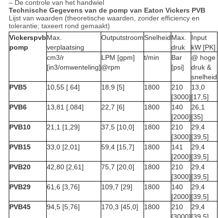
– De controle van het handwiel
Technische Gegevens van de pomp van Eaton Vickers PVB
Lijst van waarden (theoretische waarden, zonder efficiency en
tolerantie; taxeert rond gemaakt)
Vickerspvb
Max.
Outputstroom
Snelheid
Max.
Input
pomp
verplaatsing
druk
kW [PK]
cm3/r
LPM [gpm]
t/min
Bar
@ hoge
[in3/omwenteling]
@rpm
[psi]
druk &
snelheid
PVB5
10,55 [.64]
18,9 [5]
1800
210
13,0
[3000]
[17,5]
PVB6
13,81 [.084]
22,7 [6]
1800
140
26,1
[2000]
[35]
PVB10
21,1 [1,29]
37,5 [10,0]
1800
210
29,4
[3000]
[39,5]
PVB15
33,0 [2,01]
59,4 [15,7]
1800
141
29,4
[2000]
[39,5]
PVB20
42,80 [2,61]
75,7 [20,0]
1800
210
29,4
[3000]
[39,5]
PVB29
61,6 [3,76]
109,7 [29]
1800
140
29,4
[2000]
[39,5]
PVB45
94,5 [5,76]
170,3 [45,0]
1800
210
29,4
[3000]
[39,5]